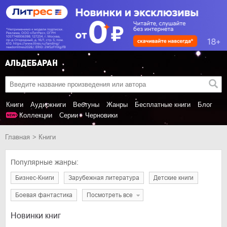
Книги
Аудиокниги
Вебтуны
Жанры
Бесплатные книги
Блог
Коллекции
Серии
Черновики
Главная
Книги
Популярные жанры:
Бизнес-Книги
Зарубежная литература
Детские книги
Боевая фантастика
Посмотреть все
Новинки книг