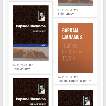
0
14.11.2023
0
В больницу
0
14.11.2023
0
0
Вейсманист
14.11.2023
0
Любовь капитана Толли