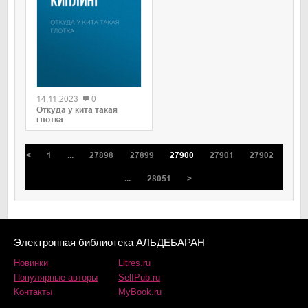
0
14.11.2023
0
Откуда у кита такая
глотка
<
1
...
27898
27899
27900
27901
27902
...
28051
>
Электронная библиотека АЛЬДЕБАРАН
Новинки
Litres.ru
Популярные авторы
SelfPub.ru
Контакты
MyBook.ru