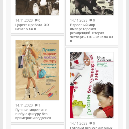
0
0
14.11.2023
0
14.11.2023
0
Царская работа. XIX –
Взрослый мир
начало XX в.
императорских
резиденций. Вторая
четверть XIX – начало XX
в.
0
14.11.2023
1
Лучшие модели на
0
любую фигуру без
примерок и подгонок
14.11.2023
0
Готовим без кулинарных