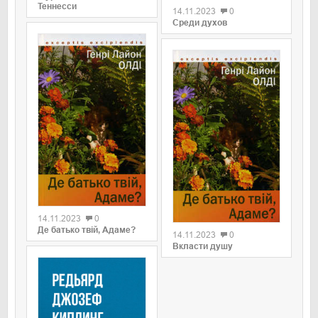
Теннесси
14.11.2023
0
Среди духов
0
0
14.11.2023
0
Де батько твій, Адаме?
14.11.2023
0
Вкласти душу