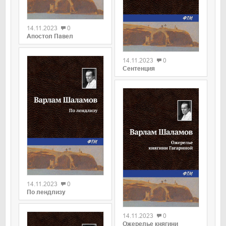
0
14.11.2023
0
Апостол Павел
0
14.11.2023
0
Сентенция
0
14.11.2023
0
По лендлизу
0
14.11.2023
0
Ожерелье княгини