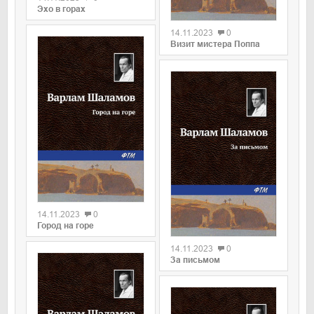
0
Эхо в горах
14.11.2023
0
Визит мистера Поппа
0
14.11.2023
0
0
Город на горе
14.11.2023
0
За письмом