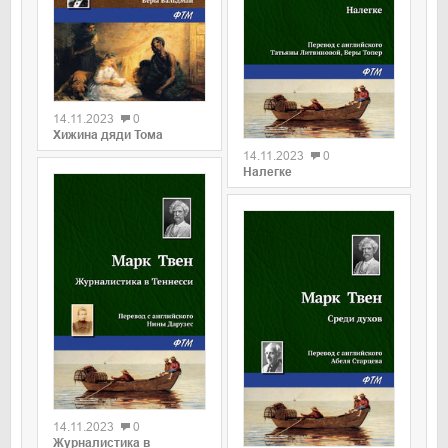
0
14.11.2023
0
0
Хижина дяди Тома
14.11.2023
0
Налегке
0
14.11.2023
0
0
Журналистика в