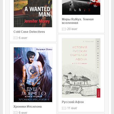
Миры RuNyx. Темная
вселенная
20
книг
Cold Case Detectives
6
книг
Русский Афон
Хроники Ипсилона
11
книг
6
книг