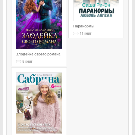
Паранормы
11
книг
Злодейка своего романа
8
книг