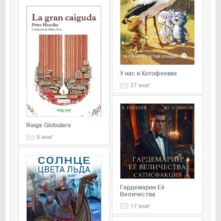
У нас в Котофеевке
37
книг
Raigs Globulars
9
книг
Гардемарин Её
Величества
17
книг