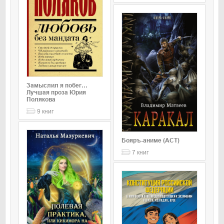
Замыслил я побег…
Лучшая проза Юрия
Полякова
9
книг
Бояръ-аниме (АСТ)
7
книг