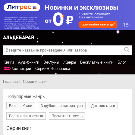
Книги
Аудиокниги
Вебтуны
Жанры
Бесплатные книги
Блог
Коллекции
Серии
Черновики
Главная
Серии и саги
Популярные жанры:
Бизнес-Книги
Зарубежная литература
Детские книги
Боевая фантастика
Посмотреть все
Серии книг