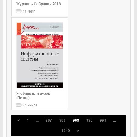
Журнал «Сабрина» 2018
11
книг
Учебник для вузов
(Питер)
84
книги
<
1
...
987
988
989
990
991
...
1010
>