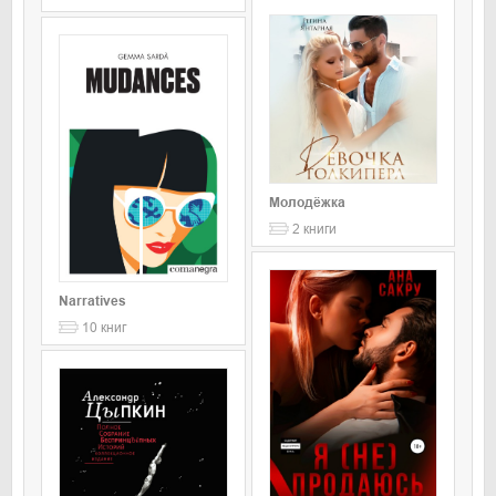
Молодёжка
2
книги
Narratives
10
книг