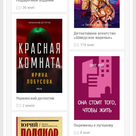
Подарочное издание
36
книг
Детективное агентство
«Шведское варенье»
119
книг
Украинский детектив
2
книги
Перемены к лучшему
8
книг