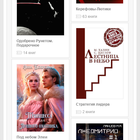
Керефовы-Лютики
63
книги
Одобрено Рунетом.
Подарочное
14
книг
Стратегия лидера
2
книги
Под небом Элеи