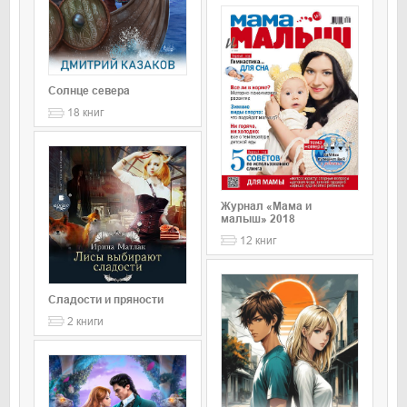
Солнце севера
18
книг
Журнал «Мама и
малыш» 2018
12
книг
Сладости и пряности
2
книги