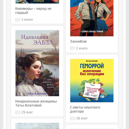
Кикиморы – народ не
гордый
3
книги
ЗаконКом
2
книги
Неидеальные женщины
Таты Алатовой
Советы опытного
доктора
29
книг
38
книг