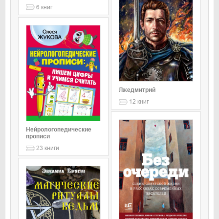
6
книг
Лжедмитрий
12
книг
Нейрологопедические
прописи
23
книги