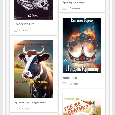
Три мушкетера
34
книги
Colección Oro
4
книги
Королева
3
книги
Буренка для дракона
4
книги