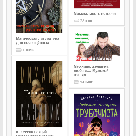
Москва: место встречи
28
книг
Магическая литература
для посвящённых
1
книга
Мужчина, женщина,
любовь… Мужской
взгляд
14
книг
Классика лекций.