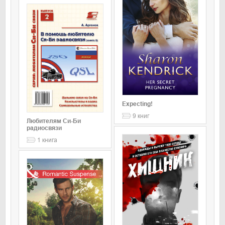
Expecting!
9
книг
Любителям Си-Би
радиосвязи
1
книга