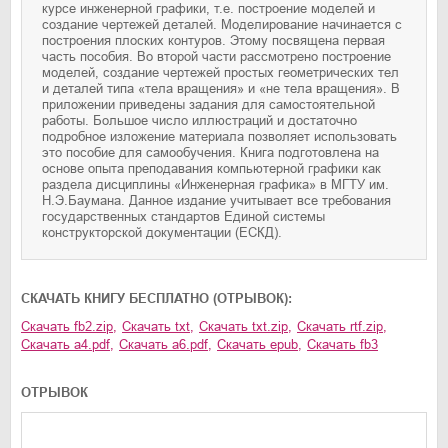
курсе инженерной графики, т.е. построение моделей и
создание чертежей деталей. Моделирование начинается с
построения плоских контуров. Этому посвящена первая
часть пособия. Во второй части рассмотрено построение
моделей, создание чертежей простых геометрических тел
и деталей типа «тела вращения» и «не тела вращения». В
приложении приведены задания для самостоятельной
работы. Большое число иллюстраций и достаточно
подробное изложение материала позволяет использовать
это пособие для самообучения. Книга подготовлена на
основе опыта преподавания компьютерной графики как
раздела дисциплины «Инженерная графика» в МГТУ им.
Н.Э.Баумана. Данное издание учитывает все требования
государственных стандартов Единой системы
конструкторской документации (ЕСКД).
CКАЧАТЬ КНИГУ БЕСПЛАТНО (ОТРЫВОК):
Скачать
fb2.zip
,
Скачать
txt
,
Скачать
txt.zip
,
Скачать
rtf.zip
,
Скачать
a4.pdf
,
Скачать
a6.pdf
,
Скачать
epub
,
Скачать
fb3
ОТРЫВОК