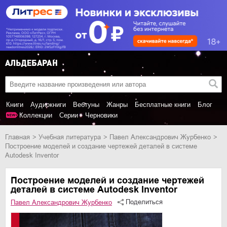
Книги
Аудиокниги
Вебтуны
Жанры
Бесплатные книги
Блог
Коллекции
Серии
Черновики
Главная
учебная литература
Павел Александрович Журбенко
Построение моделей и создание чертежей деталей в системе
Autodesk Inventor
Построение моделей и создание чертежей
деталей в системе Autodesk Inventor
Поделиться
Павел Александрович Журбенко