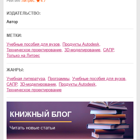
Рейтинг
Литрес:
4.7
ИЗДАТЕЛЬСТВО:
Автор
МЕТКИ:
учебные пособия для вузов
,
продукты Autodesk
,
техническое проектирование
,
3D-моделирование
,
САПР
,
только на Литрес
ЖАНРЫ:
учебная литература
,
программы
,
учебные пособия для вузов
,
САПР
,
3D-моделирование
,
продукты Autodesk
,
техническое проектирование
КНИЖНЫЙ
БЛОГ
Читать новые статьи