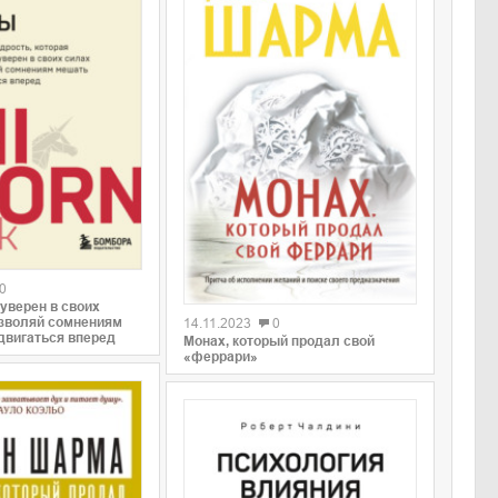
0
0
уверен в своих
озволяй сомнениям
14.11.2023
0
двигаться вперед
Монах, который продал свой
«феррари»