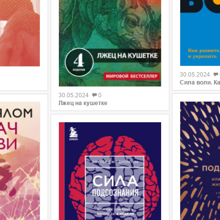
0
30.05.2024
0
Сила воли. Ка
30.05.2024
0
Лжец на кушетке