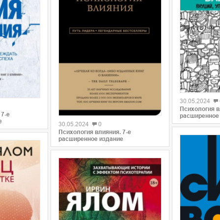
0
30.05.2024
0
Психология в
 7-е
расширенное
е
30.05.2024
0
Психология влияния. 7-е
расширенное издание