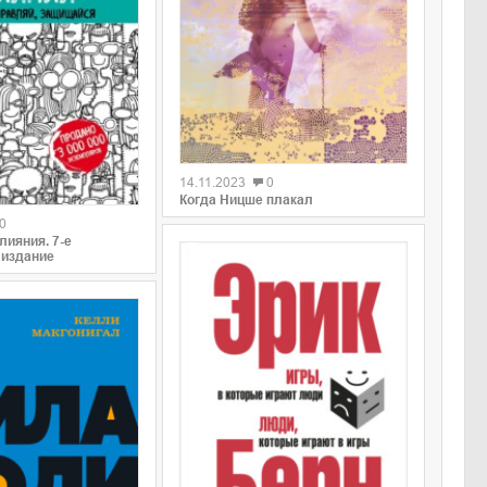
0
14.11.2023
0
Когда Ницше плакал
0
лияния. 7-е
 издание