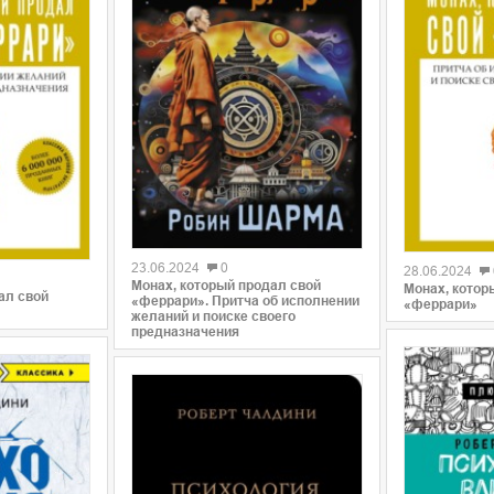
0
0
23.06.2024
0
28.06.2024
Монах, который продал свой
Монах, котор
ал свой
«феррари». Притча об исполнении
«феррари»
желаний и поиске своего
предназначения