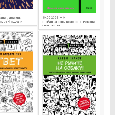
0
0
30.05.2024
0
ания, или Как
нь за 4 недели
Выйди из зоны комфорта. Измени
свою жизнь
0