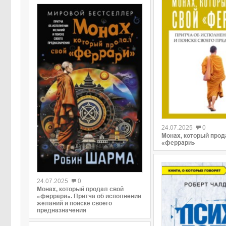
0
24.07.2025
0
Монах, который прод
«феррари»
0
24.07.2025
0
Монах, который продал свой
«феррари». Притча об исполнении
желаний и поиске своего
предназначения