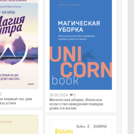
0
0
30.05.2024
0
ак первый час дня
Магическая уборка. Японское
аш успех
искусство наведения порядка
дома и в жизни