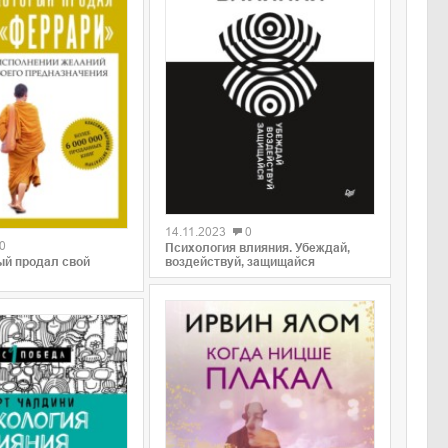
0
14.11.2023
0
0
Психология влияния. Убеждай,
воздействуй, защищайся
ый продал свой