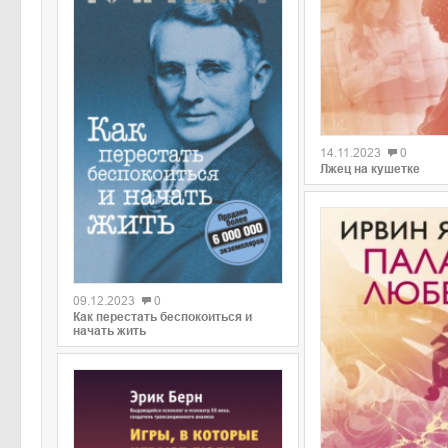
0
14.11.2023
0
Лжец на кушетке
0
09.12.2023
0
Как перестать беспокоиться и
начать жить