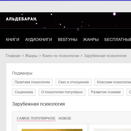
КНИГИ
АУДИОКНИГИ
ВЕБТУНЫ
ЖАНРЫ
БЕСПЛАТНЫЕ
Главная
Жанры
книги по психологии
Зарубежная психология
Поджанры:
практика психологии
секс и отношения
классики психологи
соционика
о психологии популярно
развитие психики
Зарубежная психология
САМОЕ ПОПУЛЯРНОЕ
НОВОЕ