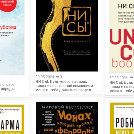
0
0
30.05.2024
0
30.05.2024
НИ СЫ. Будь уверен в своих
НИ СЫ. Будь 
Японское
силах и не позволяй сомнениям
силах и не п
 порядка
мешать тебе двигаться вперед
мешать тебе 