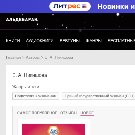
КНИГИ
АУДИОКНИГИ
ВЕБТУНЫ
ЖАНРЫ
БЕСПЛАТНЫЕ
Главная
Авторы
Е. А. Никишова
Е. А. Никишова
Жанры и тэги:
подготовка к экзаменам
единый государственный экзамен (ЕГЭ)
САМОЕ ПОПУЛЯРНОЕ
ОТЗЫВЫ
НОВОЕ