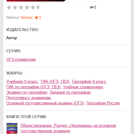
0
0
Рейтинг
Литрес:
3
ИЗДАТЕЛЬСТВО:
Автор
СЕРИЯ:
ОГЭ-справочник
ЖАНРЫ:
учебники 9 класс
,
ГИА (ОГЭ, ГВЭ)
,
география 9 класс
,
ГИА по географии (ОГЭ, ГВЭ)
,
учебные справочники
,
экзамен по географии
,
задания по географии
,
подготовка к экзаменам
,
основной государственный экзамен (ОГЭ)
,
география России
КНИГИ ЭТОЙ СЕРИИ:
Обществознание. Раздел «Экономика» на основном
государственном экзамене