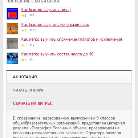
ПОСЛЕДНИЕ СТАТЬИ БЛОГА
Как быстро выучить тренд
3
7
Как быстро выучить чеченский язык
5
11
Как легко выучить спряжение глаголов и исключения
5
9
Как легко выучить состав числа до 10
5
9
АННОТАЦИЯ
ЧИТАТЬ ОНЛАЙН
CКАЧАТЬ НА ЛИТРЕС
В справочнике, адресованном выпускникам 9 классов
общеобразовательных организаций, представлен материал
раздела «География России» в объёме, проверяемом на
основном государственном экзамене. Структура раздела
соответствует принятому кодификатору элементов