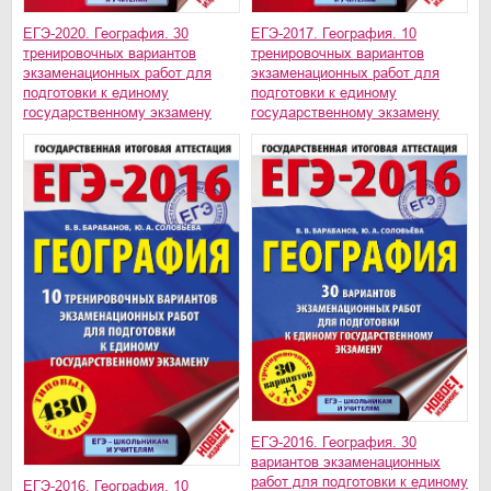
ЕГЭ-2020. География. 30
ЕГЭ-2017. География. 10
тренировочных вариантов
тренировочных вариантов
экзаменационных работ для
экзаменационных работ для
подготовки к единому
подготовки к единому
государственному экзамену
государственному экзамену
ЕГЭ-2016. География. 30
вариантов экзаменационных
работ для подготовки к единому
ЕГЭ-2016. География. 10