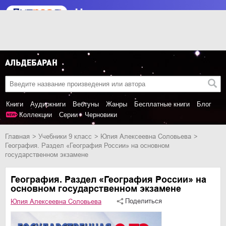
Книги
Аудиокниги
Вебтуны
Жанры
Бесплатные книги
Блог
Коллекции
Серии
Черновики
Главная
учебники 9 класс
Юлия Алексеевна Соловьева
География. Раздел «География России» на основном
государственном экзамене
География. Раздел «География России» на
основном государственном экзамене
Поделиться
Юлия Алексеевна Соловьева