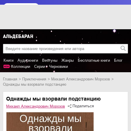
Книги
Аудиокниги
Вебтуны
Жанры
Бесплатные книги
Блог
Коллекции
Серии
Черновики
Главная
приключения
Михаил Александрович Морозов
Однажды мы взорвали подстанцию
Однажды мы взорвали подстанцию
Поделиться
Михаил Александрович Морозов