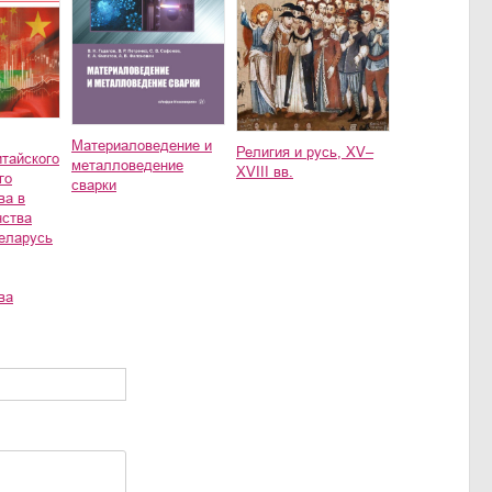
Материаловедение и
Религия и русь, XV–
итайского
металловедение
XVIII вв.
го
сварки
ва в
нства
еларусь
ва