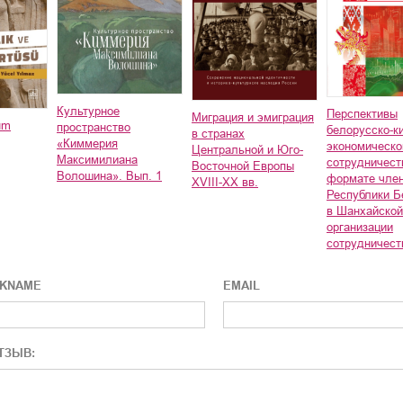
Культурное
Перспективы
Миграция и эмиграция
lüm
пространство
белорусско-к
в странах
«Киммерия
экономическо
Центральной и Юго-
Максимилиана
сотрудничест
Восточной Европы
Волошина». Вып. 1
формате чле
XVIII-XX вв.
Республики Б
в Шанхайской
организации
сотрудничест
CKNAME
EMAIL
ТЗЫВ: