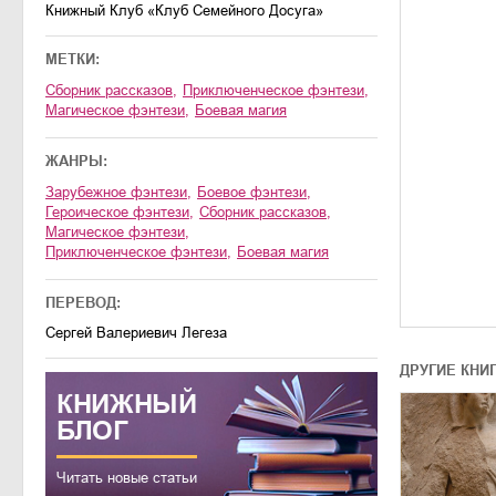
Книжный Клуб «Клуб Семейного Досуга»
МЕТКИ:
сборник рассказов
,
приключенческое фэнтези
,
магическое фэнтези
,
боевая магия
ЖАНРЫ:
зарубежное фэнтези
,
боевое фэнтези
,
героическое фэнтези
,
сборник рассказов
,
магическое фэнтези
,
приключенческое фэнтези
,
боевая магия
ПЕРЕВОД:
Сергей Валериевич Легеза
ДРУГИЕ КНИ
КНИЖНЫЙ
БЛОГ
Читать новые статьи