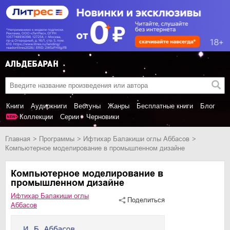
Книги
Аудиокниги
Вебтуны
Жанры
Бесплатные книги
Блог
Коллекции
Серии
Черновики
Главная
программы
Ифтихар Балакиши оглы Аббасов
Компьютерное моделирование в промышленном дизайне
Компьютерное моделирование в
промышленном дизайне
Ифтихар Балакиши оглы
Поделиться
Аббасов