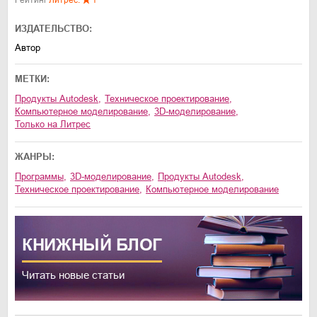
ИЗДАТЕЛЬСТВО:
Автор
МЕТКИ:
продукты Autodesk
,
техническое проектирование
,
компьютерное моделирование
,
3D-моделирование
,
только на Литрес
ЖАНРЫ:
программы
,
3D-моделирование
,
продукты Autodesk
,
техническое проектирование
,
компьютерное моделирование
КНИЖНЫЙ
БЛОГ
Читать новые статьи