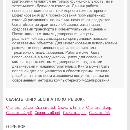
критериями являются не только функциональность, но и
эстетичность будущего изделия. Данная работа
посвящена применению трехмерного компьютерного
моделирования для проектирования промышленных
изделий различного назначения: начиная от предметов
быта, объектов архитектурной среды, заканчивая
средствами транспорта и концептуальными сценами.
Представлены этапы моделирования и сцены
реалистичной визуализации концептуальных поисков
создаваемых объектов. Для моделирования использованы
различные современные графические системы
трехмерного моделирования. Работа может быть
использована в методических целях для освоения
компьютерных систем моделирования студентами-
дизайнерами и машиностроителями. Книга может быть
полезной для специалистов в области промышленного
дизайна, а также всем желающим получить навыки по
современным методам компьютерного моделирования.
CКАЧАТЬ КНИГУ БЕСПЛАТНО (ОТРЫВОК):
Скачать
fb2.zip
,
Скачать
txt
,
Скачать
txt.zip
,
Скачать
rtf.zip
,
Скачать
a4.pdf
,
Скачать
a6.pdf
,
Скачать
epub
,
Скачать
fb3
ОТРЫВОК