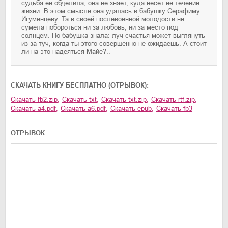
судьба ее обделила, она не знает, куда несет ее течение
жизни. В этом смысле она удалась в бабушку Серафиму
Игуменцеву. Та в своей послевоенной молодости не
сумела побороться ни за любовь, ни за место под
солнцем. Но бабушка знала: луч счастья может выглянуть
из-за туч, когда ты этого совершенно не ожидаешь. А стоит
ли на это надеяться Майе?..
CКАЧАТЬ КНИГУ БЕСПЛАТНО (ОТРЫВОК):
Скачать
fb2.zip
,
Скачать
txt
,
Скачать
txt.zip
,
Скачать
rtf.zip
,
Скачать
a4.pdf
,
Скачать
a6.pdf
,
Скачать
epub
,
Скачать
fb3
ОТРЫВОК