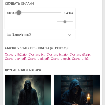
СЛУШАТЬ ОНЛАЙН
00:00
04:53
Sample.mp3
01.mp3
25:10
CКАЧАТЬ КНИГУ БЕСПЛАТНО (ОТРЫВОК):
02.mp3
20:50
Скачать
fb2.zip
,
Скачать
txt
,
Скачать
txt.zip
,
Скачать
rtf.zip
,
Скачать
a4.pdf
,
Скачать
a6.pdf
,
Скачать
epub
,
Скачать
fb3
03.mp3
14:00
ДРУГИЕ КНИГИ АВТОРА