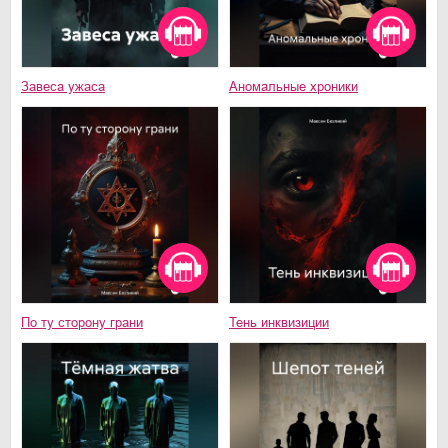
Завеса ужаса
Аномальные хроники
По ту сторону грани
Тень инквизиции