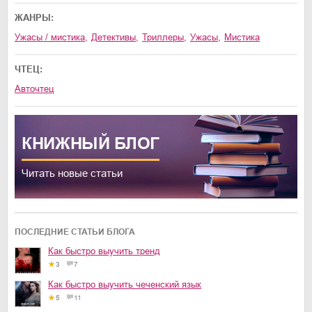
ЖАНРЫ:
ужасы / мистика
,
детективы
,
триллеры
,
ужасы
,
мистика
ЧТЕЦ:
Авточтец
КНИЖНЫЙ
БЛОГ
Читать новые статьи
ПОСЛЕДНИЕ СТАТЬИ БЛОГА
Как быстро выучить тренд
3
7
Как быстро выучить чеченский язык
5
11