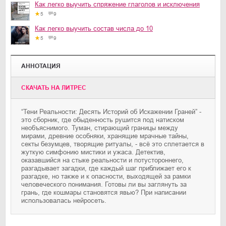
Как легко выучить спряжение глаголов и исключения
5
9
Как легко выучить состав числа до 10
5
9
АННОТАЦИЯ
CКАЧАТЬ НА ЛИТРЕС
“Тени Реальности: Десять Историй об Искажении Граней” -
это сборник, где обыденность рушится под натиском
необъяснимого. Туман, стирающий границы между
мирами, древние особняки, хранящие мрачные тайны,
секты безумцев, творящие ритуалы, - всё это сплетается в
жуткую симфонию мистики и ужаса. Детектив,
оказавшийся на стыке реальности и потустороннего,
разгадывает загадки, где каждый шаг приближает его к
разгадке, но также и к опасности, выходящей за рамки
человеческого понимания. Готовы ли вы заглянуть за
грань, где кошмары становятся явью? При написании
использовалась нейросеть.