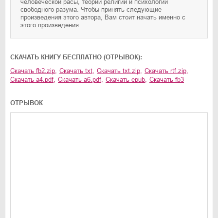
человеческой расы, теории религий и психологии
свободного разума. Чтобы принять следующие
произведения этого автора, Вам стоит начать именно с
этого произведения.
CКАЧАТЬ КНИГУ БЕСПЛАТНО (ОТРЫВОК):
Скачать
fb2.zip
,
Скачать
txt
,
Скачать
txt.zip
,
Скачать
rtf.zip
,
Скачать
a4.pdf
,
Скачать
a6.pdf
,
Скачать
epub
,
Скачать
fb3
ОТРЫВОК