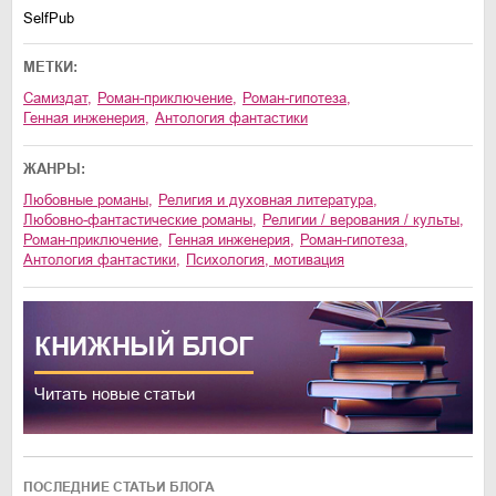
SelfPub
МЕТКИ:
Самиздат
,
роман-приключение
,
роман-гипотеза
,
генная инженерия
,
антология фантастики
ЖАНРЫ:
любовные романы
,
религия и духовная литература
,
любовно-фантастические романы
,
религии / верования / культы
,
роман-приключение
,
генная инженерия
,
роман-гипотеза
,
антология фантастики
,
психология, мотивация
КНИЖНЫЙ
БЛОГ
Читать новые статьи
ПОСЛЕДНИЕ СТАТЬИ БЛОГА