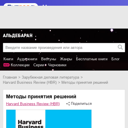
Книги
Аудиокниги
Вебтуны
Жанры
Бесплатные книги
Блог
Коллекции
Серии
Черновики
Главная
зарубежная деловая литература
Harvard Business Review (HBR)
Методы принятия решений
Методы принятия решений
Поделиться
Harvard Business Review (HBR)