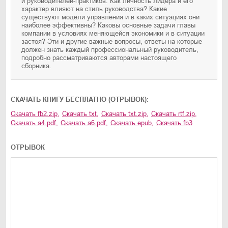
и руководителей-практиков. Как личность лидера и его
характер влияют на стиль руководства? Какие
существуют модели управления и в каких ситуациях они
наиболее эффективны? Каковы основные задачи главы
компании в условиях меняющейся экономики и в ситуации
застоя? Эти и другие важные вопросы, ответы на которые
должен знать каждый профессиональный руководитель,
подробно рассматриваются авторами настоящего
сборника.
CКАЧАТЬ КНИГУ БЕСПЛАТНО (ОТРЫВОК):
Скачать
fb2.zip
,
Скачать
txt
,
Скачать
txt.zip
,
Скачать
rtf.zip
,
Скачать
a4.pdf
,
Скачать
a6.pdf
,
Скачать
epub
,
Скачать
fb3
ОТРЫВОК