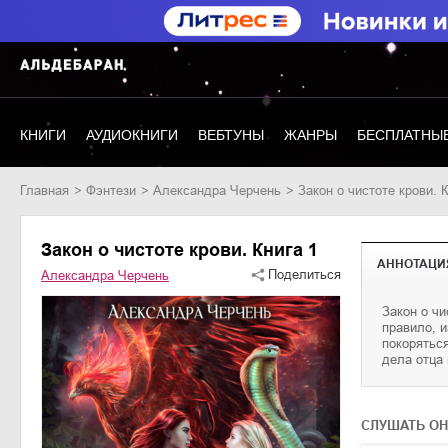
КНИГИ
АУДИОКНИГИ
ВЕБТУНЫ
ЖАНРЫ
БЕСПЛАТНЫЕ
Главная
фэнтези
Александра Черчень
Закон о чистоте крови. 
Закон о чистоте крови. Книга 1
АННОТАЦИ
Поделиться
Александра Черчень
Закон о ч
сдаваться
правило, и
Алмазные т
покорятьс
правила –
дела отца
СЛУШАТЬ О