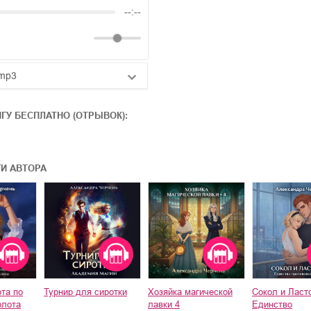
--:--
mp3
25:10
ИГУ БЕСПЛАТНО (ОТРЫВОК):
20:50
14:00
ГИ АВТОРА
та по
Турнир для сиротки
Хозяйка магической
Сокол и Ласт
олота
лавки 4
Единство