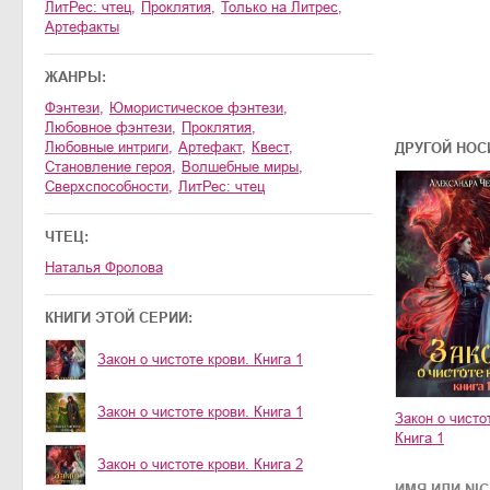
ЛитРес: чтец
,
проклятия
,
только на Литрес
,
артефакты
ЖАНРЫ:
фэнтези
,
юмористическое фэнтези
,
любовное фэнтези
,
проклятия
,
любовные интриги
,
артефакт
,
квест
,
ДРУГОЙ НОС
становление героя
,
волшебные миры
,
сверхспособности
,
ЛитРес: чтец
ЧТЕЦ:
Наталья Фролова
КНИГИ ЭТОЙ СЕРИИ:
Закон о чистоте крови. Книга 1
Закон о чистоте крови. Книга 1
Закон о чисто
Книга 1
Закон о чистоте крови. Книга 2
ИМЯ ИЛИ NI