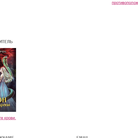
противополож
ИТЕЛЬ
те крови.
CKNAME
EMAIL