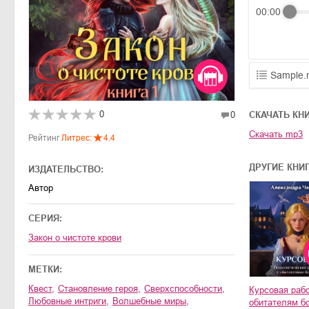
00:00
Sample.
01.mp3
0
0
CКАЧАТЬ КН
02.mp3
Скачать
mp3
Рейтинг
Литрес:
4.4
03.mp3
ДРУГИЕ КНИ
ИЗДАТЕЛЬСТВО:
Автор
СЕРИЯ:
Закон о чистоте крови
МЕТКИ:
квест
,
становление героя
,
сверхспособности
,
Курсовая рабо
любовные интриги
,
волшебные миры
,
обитателям б