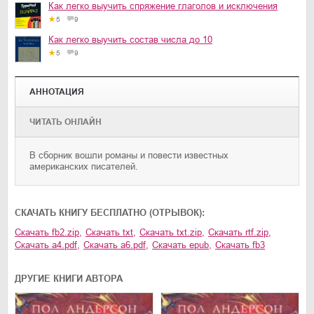
Как легко выучить спряжение глаголов и исключения
5
9
Как легко выучить состав числа до 10
5
9
АННОТАЦИЯ
ЧИТАТЬ ОНЛАЙН
В сборник вошли романы и повести известных
американских писателей.
CКАЧАТЬ КНИГУ БЕСПЛАТНО (ОТРЫВОК):
Скачать
fb2.zip
,
Скачать
txt
,
Скачать
txt.zip
,
Скачать
rtf.zip
,
Скачать
a4.pdf
,
Скачать
a6.pdf
,
Скачать
epub
,
Скачать
fb3
ДРУГИЕ КНИГИ АВТОРА