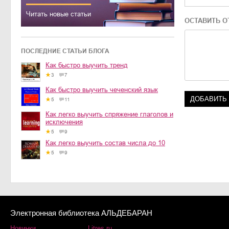
Читать новые статьи
ОСТАВИТЬ О
ПОСЛЕДНИЕ СТАТЬИ БЛОГА
Как быстро выучить тренд
3
7
Как быстро выучить чеченский язык
5
11
Как легко выучить спряжение глаголов и
исключения
5
9
Как легко выучить состав числа до 10
5
9
Электронная библиотека АЛЬДЕБАРАН
Новинки
Litres.ru