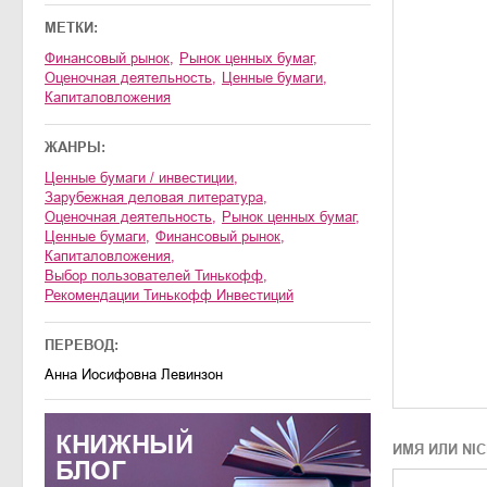
МЕТКИ:
финансовый рынок
,
рынок ценных бумаг
,
оценочная деятельность
,
ценные бумаги
,
капиталовложения
ЖАНРЫ:
ценные бумаги / инвестиции
,
зарубежная деловая литература
,
оценочная деятельность
,
рынок ценных бумаг
,
ценные бумаги
,
финансовый рынок
,
капиталовложения
,
Выбор пользователей Тинькофф
,
Рекомендации Тинькофф Инвестиций
ПЕРЕВОД:
Анна Иосифовна Левинзон
КНИЖНЫЙ
ИМЯ ИЛИ NI
БЛОГ