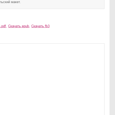
льский макет.
.pdf
,
Скачать
epub
,
Скачать
fb3