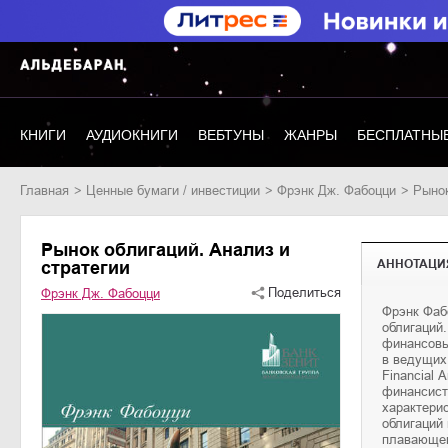
КНИГИ
АУДИОКНИГИ
ВЕБТУНЫ
ЖАНРЫ
БЕСПЛАТНЫЕ
Главная
ценные бумаги / инвестиции
Фрэнк Дж. Фабоцци
Рыно
Рынок облигаций. Анализ и
АННОТАЦИ
стратегии
Поделиться
Фрэнк Дж. Фабоцци
Фрэнк Фаб
встроенных
облигаций.
инвестора 
финансовы
способах
в ведущих
управлени
Financial 
издание до
финансист
ставок и 
характерис
корпорати
облигаций 
финансовых
плавающей
преподават