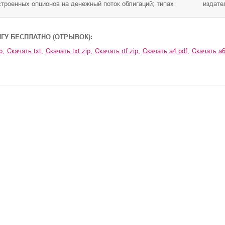
строенных опционов на денежный поток облигаций; типах
издате
ИГУ БЕСПЛАТНО (ОТРЫВОК):
p
,
Скачать
txt
,
Скачать
txt.zip
,
Скачать
rtf.zip
,
Скачать
a4.pdf
,
Скачать
a6