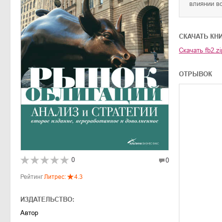
влиянии в
CКАЧАТЬ КН
Скачать
fb2.zi
ОТРЫВОК
0
0
Рейтинг
Литрес:
4.3
ИЗДАТЕЛЬСТВО:
Автор