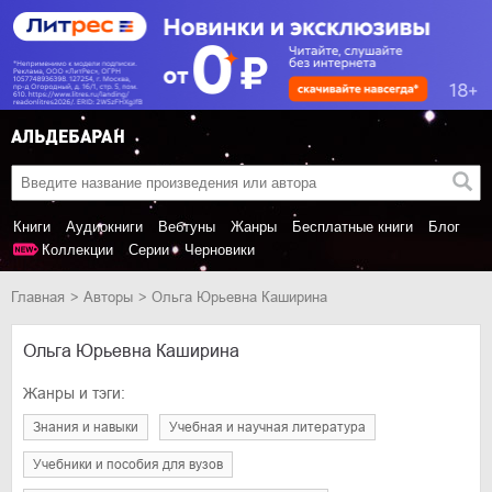
Книги
Аудиокниги
Вебтуны
Жанры
Бесплатные книги
Блог
Коллекции
Серии
Черновики
Главная
Авторы
Ольга Юрьевна Каширина
Ольга Юрьевна Каширина
Жанры и тэги:
знания и навыки
учебная и научная литература
учебники и пособия для вузов