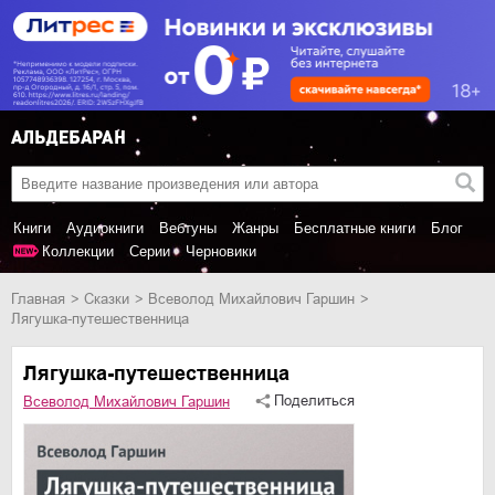
Книги
Аудиокниги
Вебтуны
Жанры
Бесплатные книги
Блог
Коллекции
Серии
Черновики
Главная
сказки
Всеволод Михайлович Гаршин
Лягушка-путешественница
Лягушка-путешественница
Поделиться
Всеволод Михайлович Гаршин