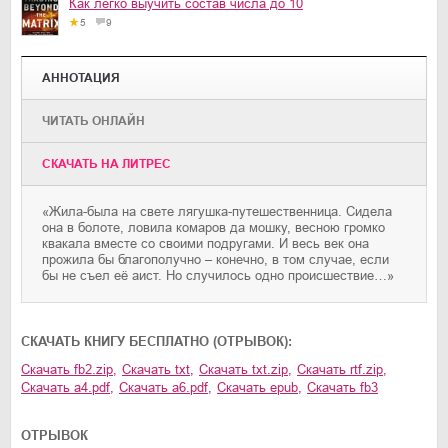
Как легко выучить состав числа до 10
5
9
АННОТАЦИЯ
ЧИТАТЬ ОНЛАЙН
CКАЧАТЬ НА ЛИТРЕС
«Жила-была на свете лягушка-путешественница. Сидела
она в болоте, ловила комаров да мошку, весною громко
квакала вместе со своими подругами. И весь век она
прожила бы благополучно – конечно, в том случае, если
бы не съел её аист. Но случилось одно происшествие…»
CКАЧАТЬ КНИГУ БЕСПЛАТНО (ОТРЫВОК):
Скачать
fb2.zip
,
Скачать
txt
,
Скачать
txt.zip
,
Скачать
rtf.zip
,
Скачать
a4.pdf
,
Скачать
a6.pdf
,
Скачать
epub
,
Скачать
fb3
ОТРЫВОК