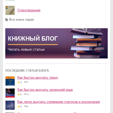
Стихотворения
Все книги серии
КНИЖНЫЙ
БЛОГ
Читать новые статьи
ПОСЛЕДНИЕ СТАТЬИ БЛОГА
Как быстро выучить тренд
3
7
Как быстро выучить чеченский язык
5
11
Как легко выучить спряжение глаголов и исключения
5
9