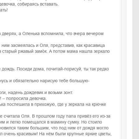
девочка, собираясь вставать.
ать!
 в дверях, а Оленька вспомнила, что вчера вечером
За ним засмеялась и Оля, представив, как красавица
 старый ржавый замо̀к. А потом мама нашла зеркало
е дождь. Посиди дома, почитай-порисуй, ты так редко
ернусь и обязательно нарисую тебе большую-
ги, надень дождевик и возьми зонт.
! – попросила девочка.
ька поспешила в прихожую, где у зеркала на крючке
е считала Оля. В прошлом году папа привёз его из-за
им и легко помещался в мамину сумку. Но стоило
ановился таким большим, что под ним от дождя могло
ыл очень красивым! На нём были крупные яркие цветы,