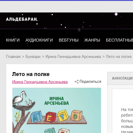
КНИГИ
АУДИОКНИГИ
ВЕБТУНЫ
ЖАНРЫ
БЕСПЛАТНЫЕ
Главная
буквари
Ирина Геннадьевна Арсеньева
Лето на полке
Лето на полке
АННОТАЦИ
Поделиться
Ирина Геннадьевна Арсеньева
На то
ребят
больш
новым
Незам