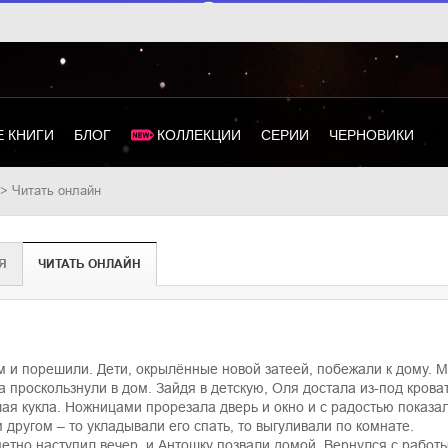
 КНИГИ
БЛОГ
КОЛЛЕКЦИИ
СЕРИИ
ЧЕРНОВИКИ
Читать онлайн
Я
ЧИТАТЬ ОНЛАЙН
м и порешили. Дети, окрылённые новой затеей, побежали к дому. М
а проскользнули в дом. Зайдя в детскую, Оля достала из-под крова
ая кукла. Ножницами прорезала дверь и окно и с радостью показал
 другом – то укладывали его спать, то выгуливали по комнате.
етно наступил вечер, и Антошку позвали домой. Вернулся с работы