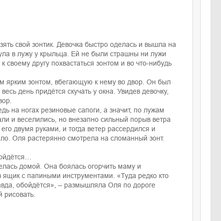
зять свой зонтик. Девочка быстро оделась и вышла на
ула в лужу у крыльца. Ей не были страшны ни лужи
к своему другу похвастаться зонтом и во что-нибудь
ым ярким зонтом, вбегающую к нему во двор. Он был
у весь день придётся скучать у окна. Увидев девочку,
вор.
едь на ногах резиновые сапоги, а значит, по лужам
тали и веселились, но внезапно сильный порыв ветра
его двумя руками, и тогда ветер рассердился и
было. Оля растерянно смотрела на сломанный зонт.
бойдётся…
лелась домой. Она боялась огорчить маму и
 в ящик с папиными инструментами. «Туда редко кто
равда, обойдётся», – размышляла Оля по дороге
й рисовать.