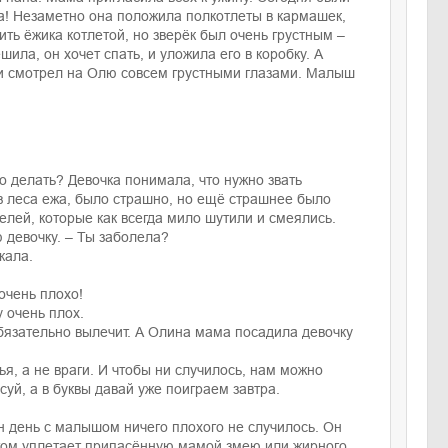
ла! Незаметно она положила полкотлеты в кармашек,
ить ёжика котлетой, но зверёк был очень грустным –
ила, он хочет спать, и уложила его в коробку. А
л и смотрел на Олю совсем грустными глазами. Малыш
о делать? Девочка понимала, что нужно звать
из леса ежа, было страшно, но ещё страшнее было
елей, которые как всегда мило шутили и смеялись.
 девочку. – Ты заболела?
кала.
очень плохо!
 очень плох.
о обязательно вылечит. А Олина мама посадила девочку
ья, а не враги. И чтобы ни случилось, нам можно
суй, а в буквы давай уже поиграем завтра.
ин день с малышом ничего плохого не случилось. Он
титом уплетает припасённую мамой змею или жирного