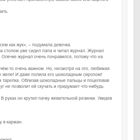
ать.
ем как жук», – подумала девочка.
за столом уже сидел папа и читал журнал. Журнал
 Олечке журнал очень понравился, потому что на
чём-то очень важном. Но, несмотря на это, любимая
ое желе! И даже полила его шоколадным сиропом!
ла тарелка. Облизав шоколадные пальцы и поцеловав
уг не позволит ей скучать и придумает что-нибудь
 В руках он крутил пачку жевательной резинки. Увидев
у в карман.
етело!