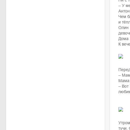
Ни с 
– У м
Антон
Чем б
и тёп
Олин 
девоч
Дома 
К веч
Перед
– Мам
Мама 
– Вот
люби
Утром
тучи.