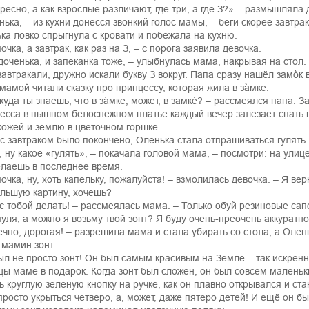
ресно, а как взрослые различают, где три, а где З?» – размышляла 
нька, – из кухни донёсся звонкий голос мамы, – беги скорее завтрак
ка ловко спрыгнула с кровати и побежала на кухню.
чка, а завтрак, как раз на З, – с порога заявила девочка.
 доченька, и запеканка тоже, – улыбнулась мама, накрывая на стол.
завтракали, дружно искали букву З вокруг. Папа сразу нашёл замòк
 мамой читали сказку про принцессу, которая жила в за̀мке.
ткуда ты знаешь, что в за̀мке, может, в замкѐ? – рассмеялся папа. 
есса в пышном белоснежном платье каждый вечер залезает спать в
хожей и землю в цветочном горшке.
 с завтраком было покончено, Оленька стала отпрашиваться гулять.
, ну какое «гулять», – покачала головой мама, – посмотри: на улиц
елаешь в последнее время.
очка, ну, хоть капельку, пожалуйста! – взмолилась девочка. – Я в
льшую картину, хочешь?
 с тобой делать! – рассмеялась мама. – Только обуй резиновые сапо
уля, а можно я возьму твой зонт? Я буду очень-преочень аккуратно
ечно, дорогая! – разрешила мама и стала убирать со стола, а Олен
 мамин зонт.
ыл не просто зонт! Он был самым красивым на Земле – так искренн
цы маме в подарок. Когда зонт был сложен, он был совсем маленьк
ь круглую зелёную кнопку на ручке, как он плавно открывался и ст
просто укрыться четверо, а, может, даже пятеро детей! И ещё он б