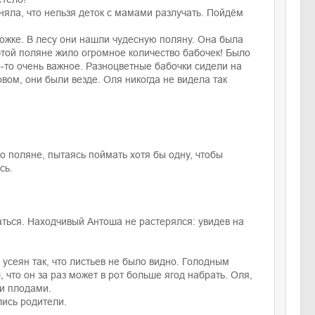
няла, что нельзя деток с мамами разлучать. Пойдём
рожке. В лесу они нашли чудесную поляну. Она была
 этой поляне жило огромное количество бабочек! Было
о-то очень важное. Разноцветные бабочки сидели на
вом, они были везде. Оля никогда не видела так
о поляне, пытаясь поймать хотя бы одну, чтобы
сь.
аться. Находчивый Антоша не растерялся: увидев на
 усеян так, что листьев не было видно. Голодным
, что он за раз может в рот больше ягод набрать. Оля,
ми плодами.
лись родители.