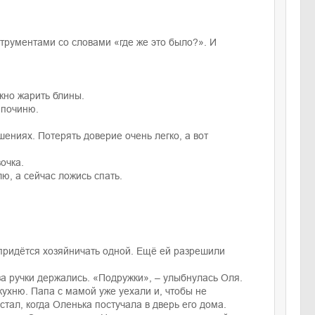
трументами со словами «где же это было?». И
ожно жарить блины.
т починю.
шениях. Потерять доверие очень легко, а вот
очка.
лю, а сейчас ложись спать.
е придётся хозяйничать одной. Ещё ей разрешили
о за ручки держались. «Подружки», – улыбнулась Оля.
кухню. Папа с мамой уже уехали и, чтобы не
стал, когда Оленька постучала в дверь его дома.