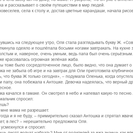
ка и рассказывает о своём путешествии в мир людей.
повеселев, села к столу и, достав цветные карандаши, начала рисов
увшись на следующее утро, Оля стала разглядывать букву Ж. «Совс
ткинула одеяло и пошлёпала босыми ногами завтракать. На кухне 
олстым и, наверное, очень умным, ведь папа был очень серьёзным.
ке красовалась огромная зелёная жаба.
ы тоже было сосредоточенное лицо, было видно, что она думает о 
ка не забыла об игре и на завтрак для Оли приготовила клубничн
, что буква Ж только сегодня», – подумала Оленька, когда опусте
и папу, она побежала к Антошке. Девочка надеялась, что верный др
есное.
ка качался в гамаке. Он смотрел в небо и напевал какую-то песню.
мальчик спросил:
ешь?
, мне мама не разрешает.
 тогда и я не буду, – примирительно сказал Антошка и спрятал жвачк
ет, в лес? – нерешительно предложила Оля.
 усмехнулся и спросил:
ешь лисят-волчат набрать? Мне от родителей за ежа знаешь как вл