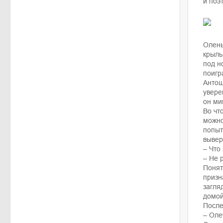
и поэ
Олень
крыль
под н
поигр
Антош
увере
он ми
Во чт
можно
попыт
вывер
– Что
– Не 
Понят
призн
загля
домой
После
– Олеч