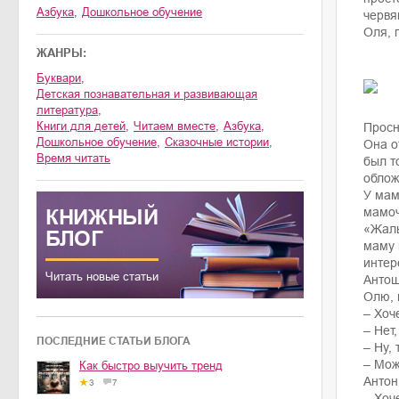
Азбука
,
Дошкольное обучение
червя
Оля, 
ЖАНРЫ:
буквари
,
детская познавательная и развивающая
литература
,
книги для детей
,
читаем вместе
,
азбука
,
Просн
дошкольное обучение
,
сказочные истории
,
Она о
время читать
был т
облож
У мам
КНИЖНЫЙ
мамоч
«Жаль
БЛОГ
маму 
интер
Читать новые статьи
Антош
Олю, 
– Хоч
– Нет
ПОСЛЕДНИЕ СТАТЬИ БЛОГА
– Ну,
– Мож
Как быстро выучить тренд
Антон
3
7
– Хоч