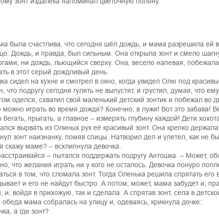
тому зонт издалека напоминал цветочную поляну.
ка была счастлива, что сегодня шёл дождь, и мама разрешила ей в
цо. Дождь, и правда, был сильным. Она открыла зонт и смело шагн
огами, ни дождь, льющийся сверху. Она, весело напевая, побежала 
ать в этот серый дождливый день.
ка сидел на кухне и смотрел в окно, когда увидел Олю под красив
н, что подругу сегодня гулять не выпустят, и грустил, думая, что ем
гом оделся, схватил свой маленький детский зонтик и побежал во д
о можно играть во время дождя? Конечно, в лужи! Вот это забава! В
 бегать, прыгать, а главное – измерять глубину каждой! Дети хохо
ался вырвать из Олиных рук её красивый зонт. Она крепко держала 
нул зонт наизнанку, помяв спицы. Натворил дел и улетел, как не 
 я скажу маме? – всхлипнула девочка.
расстраивайся – пытался поддержать подругу Антошка. – Может, о
но, что желания играть ни у кого не осталось. Девочка понуро поп
аться в том, что сломала зонт. Тогда Оленька решила спрятать его
дывает и его не найдут быстро. А потом, может, мама забудет и, п
, и, войдя в прихожую, так и сделала. А спрятав зонт, села в детско
 обеда мама собралась на улицу и, одеваясь, крикнула дочке:
ка, а где зонт?