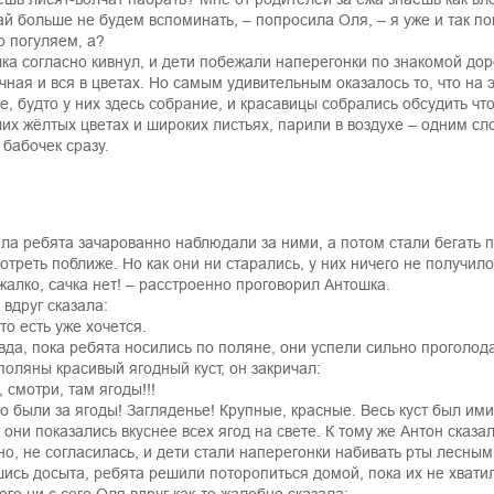
ай больше не будем вспоминать, – попросила Оля, – я уже и так по
о погуляем, а?
ка согласно кивнул, и дети побежали наперегонки по знакомой до
чная и вся в цветах. Но самым удивительным оказалось то, что на
е, будто у них здесь собрание, и красавицы собрались обсудить чт
их жёлтых цветах и широких листьях, парили в воздухе – одним сло
 бабочек сразу.
ла ребята зачарованно наблюдали за ними, а потом стали бегать п
отреть поближе. Но как они ни старались, у них ничего не получило
 жалко, сачка нет! – расстроенно проговорил Антошка.
 вдруг сказала:
то есть уже хочется.
вда, пока ребята носились по поляне, они успели сильно проголод
поляны красивый ягодный куст, он закричал:
, смотри, там ягоды!!!
то были за ягоды! Загляденье! Крупные, красные. Весь куст был ими
 они показались вкуснее всех ягод на свете. К тому же Антон сказал
но, не согласилась, и дети стали наперегонки набивать рты лесны
ись досыта, ребята решили поторопиться домой, пока их не хвати