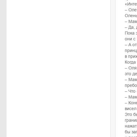
«Инте
– Оле
Олень
– Мамо
– Да,
Пока 
они с
– А о
принц
в при
Когда
– Оля
это д
– Мам
пребо
– Что
– Мам
– Кон
висел
Это б
грани
нажат
бы за