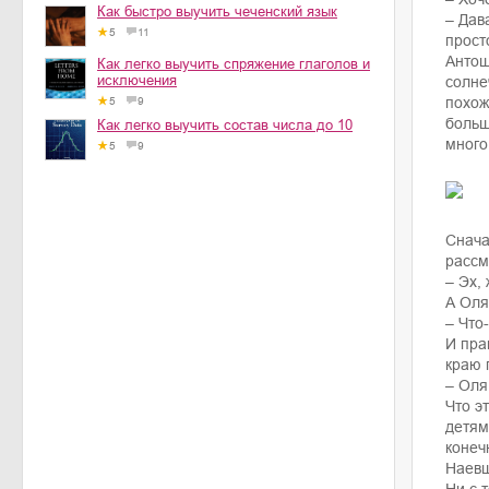
Как быстро выучить чеченский язык
– Дав
5
11
прост
Антош
Как легко выучить спряжение глаголов и
исключения
солне
похож
5
9
больш
Как легко выучить состав числа до 10
много
5
9
Снача
рассм
– Эх,
А Оля
– Что-
И пра
краю 
– Оля
Что э
детям
конеч
Наевш