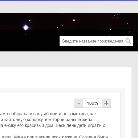
-
+
100
%
ама собирала в саду яблоки и не заметила, как
ти картонную коробку, в которой раньше жила
а ёжику его красивый дом. Весь день дети играли с
 папа. Мама пригласила всех к ужину. Сегодня были