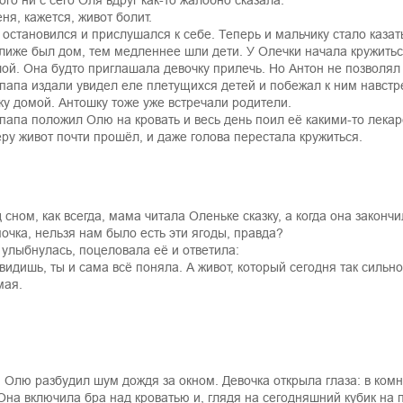
того ни с сего Оля вдруг как-то жалобно сказала:
еня, кажется, живот болит.
 остановился и прислушался к себе. Теперь и мальчику стало казать
лиже был дом, тем медленнее шли дети. У Олечки начала кружиться
лой. Она будто приглашала девочку прилечь. Но Антон не позволял
папа издали увидел еле плетущихся детей и побежал к ним навстр
ку домой. Антошку тоже уже встречали родители.
папа положил Олю на кровать и весь день поил её какими-то лекар
еру живот почти прошёл, и даже голова перестала кружиться.
 сном, как всегда, мама читала Оленьке сказку, а когда она закончи
очка, нельзя нам было есть эти ягоды, правда?
улыбнулась, поцеловала её и ответила:
 видишь, ты и сама всё поняла. А живот, который сегодня так сильно
мая.
 Олю разбудил шум дождя за окном. Девочка открыла глаза: в ком
 Она включила бра над кроватью и, глядя на сегодняшний кубик на п