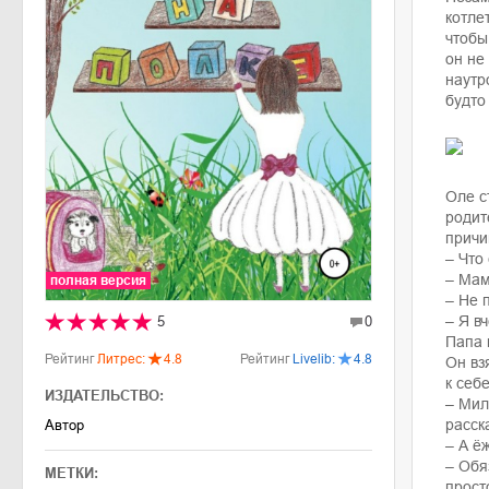
котле
чтобы
он не
наутр
будто
Оле с
родит
причи
– Что
– Мам
полная версия
– Не 
– Я в
5
0
Папа 
Рейтинг
Литрес:
4.8
Рейтинг
Livelib:
4.8
Он вз
к себ
ИЗДАТЕЛЬСТВО:
– Мил
расск
Автор
– А ё
– Обя
МЕТКИ:
прост