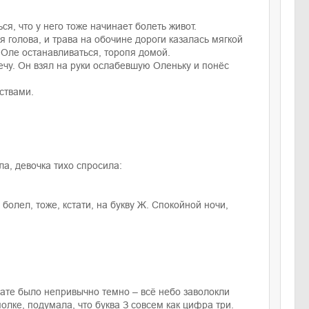
ся, что у него тоже начинает болеть живот.
 голова, и трава на обочине дороги казалась мягкой
 Оле останавливаться, торопя домой.
ечу. Он взял на руки ослабевшую Оленьку и понёс
ствами.
ла, девочка тихо спросила:
 болел, тоже, кстати, на букву Ж. Спокойной ночи,
нате было непривычно темно – всё небо заволокли
олке, подумала, что буква З совсем как цифра три.