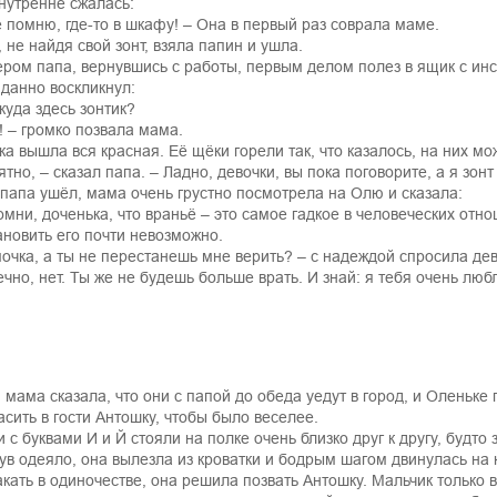
нутренне сжалась:
е помню, где-то в шкафу! – Она в первый раз соврала маме.
 не найдя свой зонт, взяла папин и ушла.
ером папа, вернувшись с работы, первым делом полез в ящик с инс
данно воскликнул:
ткуда здесь зонтик?
! – громко позвала мама.
ка вышла вся красная. Её щёки горели так, что казалось, на них м
ятно, – сказал папа. – Ладно, девочки, вы пока поговорите, а я зон
 папа ушёл, мама очень грустно посмотрела на Олю и сказала:
омни, доченька, что враньё – это самое гадкое в человеческих отно
ановить его почти невозможно.
очка, а ты не перестанешь мне верить? – с надеждой спросила дев
ечно, нет. Ты же не будешь больше врать. И знай: я тебя очень люб
 мама сказала, что они с папой до обеда уедут в город, и Оленьк
асить в гости Антошку, чтобы было веселее.
и с буквами И и Й стояли на полке очень близко друг к другу, будт
ув одеяло, она вылезла из кроватки и бодрым шагом двинулась на 
акать в одиночестве, она решила позвать Антошку. Мальчик только в