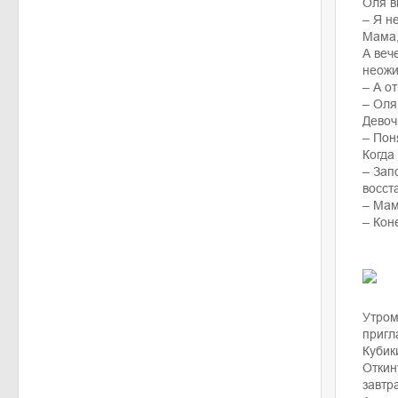
Оля в
– Я н
Мама,
А веч
неожи
– А о
– Оля
Девоч
– Пон
Когда
– Зап
восст
– Мам
– Кон
Утром
пригл
Кубик
Откин
завтр