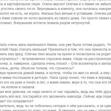
ты и картофельное пюре. Очень вкусно! Олечка и о ёжике не забы
 угостить своего гостя. Вернувшись в комнату, она пыталась накорм
 хотел ни есть, ни играть. Малыш был вялым и уставшим. Олечка реш
о ёжик совсем не хотел вылезать из своего дома. Он просто лежа
 плакал. Вчерашняя котлета лежала рядом нетронутой.
тало очень жаль маленького ёжика, она уже была готова рыдать. Чт
елей! Надо спасать малыша! Признаться в том, что она принесла 
нить ему вред. Олечка тихо вошла на кухню и посмотрела на родит
 случилось? – встревоженно спросила мама, глядя на расстроенную
очка, я, наверное, сделала очень плохо! – Оля всхлипнула и запла
плачь, детка, объясни толком, что случилось?
чера принесла домой ёжика, я хотела, чтобы он жил со мной, а ему 
и мама поспешили в детскую. Папа сразу понял, что ёжик и вправду
ял его на руки и понёс в лес, к маме-ежихе, веря в то, что она ег
е на колени и сказала:
ая моя девочка, не надо ничего от нас скрывать, ведь мы тебе друз
азать всё-всё, постарайся это запомнить навсегда. Сейчас иди пори
жик? Он поправится?
зательно, ведь ты не побоялась сегодня о нём рассказать, а за од
о очень заскучал по дому, по маме. Я уверена, что он уже с аппе