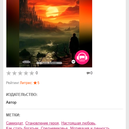
0
0
Рейтинг
Литрес:
5
ИЗДАТЕЛЬСТВО:
Автор
МЕТКИ:
Самиздат
,
становление героя
,
настоящая любовь
,
как стать богатым
,
Средневековье
,
мотивация и личность
,