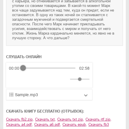
с карьера, но отнекивается и забывается в алкогольной
утопии со своими товарищами. В какой-то момент Марк
все чаще задумывается над тем, куда он придет, если не
остановится. В одну из таких ночей он сталкивается с
загадочным мужчиной и подвергается смертельной
опасности. После чего Марк начинает прикладывать
усилия, взаимодействовать с миром и получать от него
отклик. Жизнь Марка кардинально меняется, но явно не в
лучшую сторону. А что дальше?
СЛУШАТЬ ОНЛАЙН
00:00
02:58
Sample.mp3
01.mp3
25:10
CКАЧАТЬ КНИГУ БЕСПЛАТНО (ОТРЫВОК):
02.mp3
20:50
Скачать
fb2.zip
,
Скачать
txt
,
Скачать
txt.zip
,
Скачать
rtf.zip
,
Скачать
a4.pdf
,
Скачать
a6.pdf
,
Скачать
epub
,
Скачать
fb3
03.mp3
14:00