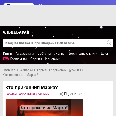
Книги
Аудиокниги
Вебтуны
Жанры
Бесплатные книги
Блог
Коллекции
Серии
Черновики
Главная
фэнтези
Герман Георгиевич Дубинин
Кто прикончил Марка?
Кто прикончил Марка?
Поделиться
Герман Георгиевич Дубинин