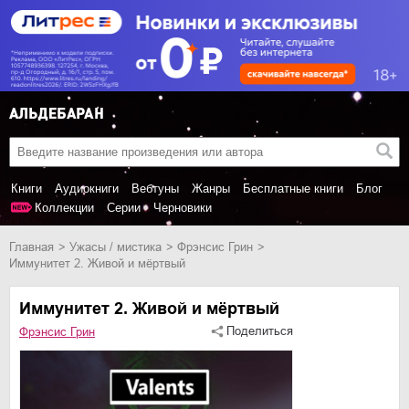
Книги
Аудиокниги
Вебтуны
Жанры
Бесплатные книги
Блог
Коллекции
Серии
Черновики
Главная
ужасы / мистика
Фрэнсис Грин
Иммунитет 2. Живой и мёртвый
Иммунитет 2. Живой и мёртвый
Поделиться
Фрэнсис Грин