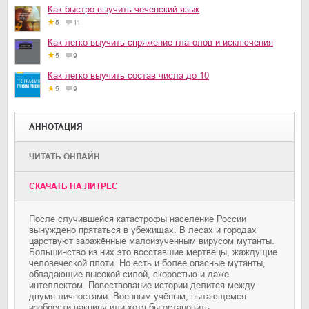
Как быстро выучить чеченский язык
5
11
Как легко выучить спряжение глаголов и исключения
5
9
Как легко выучить состав числа до 10
5
9
АННОТАЦИЯ
ЧИТАТЬ ОНЛАЙН
CКАЧАТЬ НА ЛИТРЕС
После случившейся катастрофы население России
вынуждено прятаться в убежищах. В лесах и городах
царствуют заражённые малоизученным вирусом мутанты.
Большинство из них это восставшие мертвецы, жаждущие
человеческой плоти. Но есть и более опасные мутанты,
обладающие высокой силой, скоростью и даже
интеллектом. Повествование истории делится между
двумя личностями. Военным учёным, пытающемся
изобрести вакцину или хотя-бы остановить