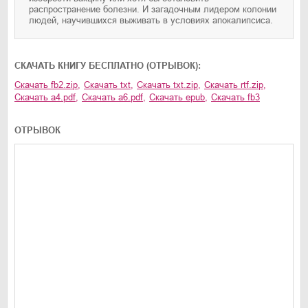
распространение болезни. И загадочным лидером колонии
людей, научившихся выживать в условиях апокалипсиса.
CКАЧАТЬ КНИГУ БЕСПЛАТНО (ОТРЫВОК):
Скачать
fb2.zip
,
Скачать
txt
,
Скачать
txt.zip
,
Скачать
rtf.zip
,
Скачать
a4.pdf
,
Скачать
a6.pdf
,
Скачать
epub
,
Скачать
fb3
ОТРЫВОК