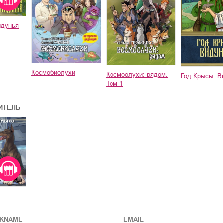
идунья
Космобиолухи
Космоолухи: рядом.
Год Крысы. В
Том 1
ИТЕЛЬ
CKNAME
EMAIL