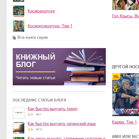
Космоэколухи
Год Крысы. В
Космопсихолухи. Том 1
Все книги серии
КНИЖНЫЙ
БЛОГ
ДРУГОЙ НОС
Читать новые статьи
ПОСЛЕДНИЕ СТАТЬИ БЛОГА
Как быстро выучить тренд
3
7
Карма. Том 1
Как быстро выучить чеченский язык
5
11
ИМЯ ИЛИ NI
Как легко выучить спряжение глаголов и