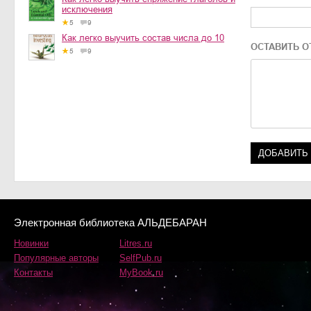
исключения
5
9
Как легко выучить состав числа до 10
ОСТАВИТЬ О
5
9
Электронная библиотека АЛЬДЕБАРАН
Новинки
Litres.ru
Популярные авторы
SelfPub.ru
Контакты
MyBook.ru