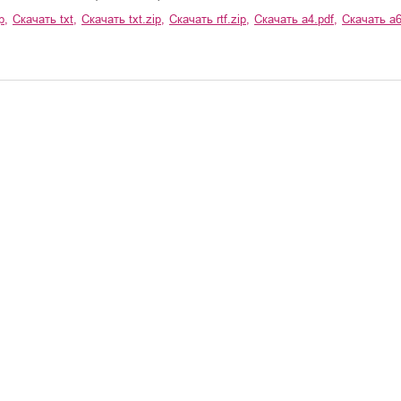
p
,
Скачать
txt
,
Скачать
txt.zip
,
Скачать
rtf.zip
,
Скачать
a4.pdf
,
Скачать
a6