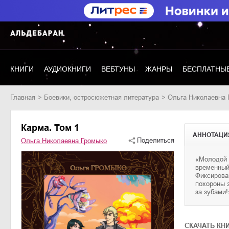
КНИГИ
АУДИОКНИГИ
ВЕБТУНЫ
ЖАНРЫ
БЕСПЛАТНЫЕ
Главная
боевики, остросюжетная литература
Ольга Николаевна
Карма. Том 1
АННОТАЦИ
Поделиться
Ольга Николаевна Громыко
«Молодой 
планеты 
временный
квалифиц
Фиксирова
отличными
похороны 
за зубами!
CКАЧАТЬ КН