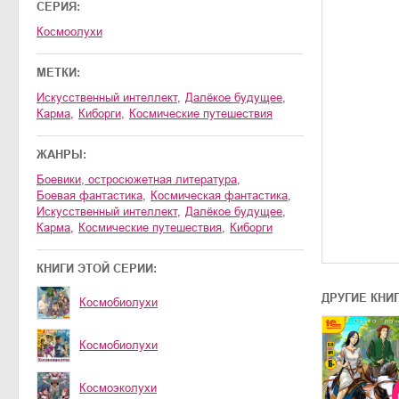
СЕРИЯ:
Космоолухи
МЕТКИ:
искусственный интеллект
,
далёкое будущее
,
карма
,
киборги
,
космические путешествия
ЖАНРЫ:
боевики, остросюжетная литература
,
боевая фантастика
,
космическая фантастика
,
искусственный интеллект
,
далёкое будущее
,
карма
,
космические путешествия
,
киборги
КНИГИ ЭТОЙ СЕРИИ:
ДРУГИЕ КНИ
Космобиолухи
Космобиолухи
Космоэколухи