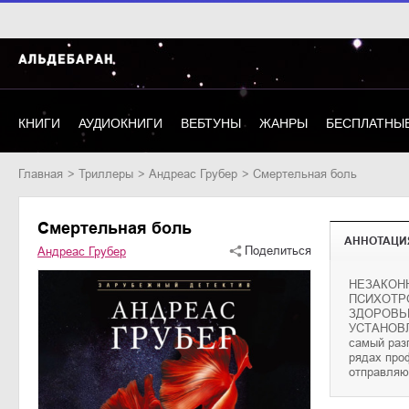
КНИГИ
АУДИОКНИГИ
ВЕБТУНЫ
ЖАНРЫ
БЕСПЛАТНЫЕ
Главная
триллеры
Андреас Грубер
Смертельная боль
Смертельная боль
АННОТАЦИ
Поделиться
Андреас Грубер
НЕЗАКОН
Мотив оста
ПСИХОТР
сотруднич
ЗДОРОВЬ
привлекае
УСТАНОВ
хладнокр
самый разг
БКА, Сней
рядах про
отправляю