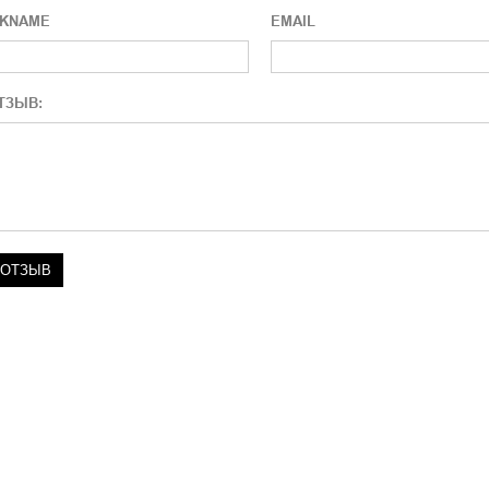
CKNAME
EMAIL
ТЗЫВ: