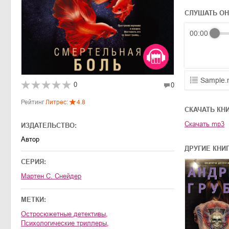
СЛУШАТЬ О
00:00
Sample.
0
0
01.mp3
Рейтинг
Литрес:
4.8
CКАЧАТЬ КН
02.mp3
Скачать
mp3
ИЗДАТЕЛЬСТВО:
03.mp3
Автор
ДРУГИЕ КНИ
СЕРИЯ:
Мартен С. Снейдер
МЕТКИ:
остросюжетные детективы
,
психологические триллеры
,