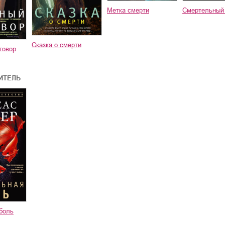
Метка смерти
Смертельный
Сказка о смерти
говор
ИТЕЛЬ
боль