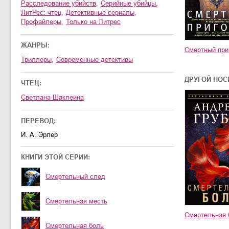
расследование убийств
,
серийные убийцы
,
ЛитРес: чтец
,
детективные сериалы
,
профайлеры
,
только на Литрес
ЖАНРЫ:
Смертный при
триллеры
,
современные детективы
ДРУГОЙ НОС
ЧТЕЦ:
Светлана Шаклеина
ПЕРЕВОД:
И. А. Эрлер
КНИГИ ЭТОЙ СЕРИИ:
Смертельный след
Смертельная месть
Смертельная 
Смертельная боль