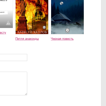
есту
Петля анаконды
Черная повесть