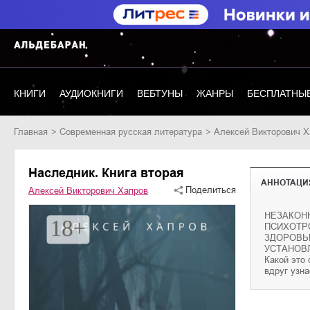
КНИГИ
АУДИОКНИГИ
ВЕБТУНЫ
ЖАНРЫ
БЕСПЛАТНЫЕ
Главная
современная русская литература
Алексей Викторович 
Наследник. Книга вторая
АННОТАЦИ
Поделиться
Алексей Викторович Хапров
НЕЗАКОН
своего род
ПСИХОТР
тебя окруж
ЗДОРОВЬ
начала… Р
УСТАНОВ
прошло дес
Какой это 
герой роман
вдруг узна