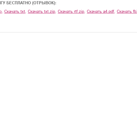
ИГУ БЕСПЛАТНО (ОТРЫВОК):
p
,
Скачать
txt
,
Скачать
txt.zip
,
Скачать
rtf.zip
,
Скачать
a4.pdf
,
Скачать
fb