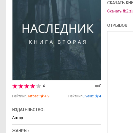
CКАЧАТЬ КН
Скачать
fb2.zi
ОТРЫВОК
4
0
Рейтинг
Литрес:
4.9
Рейтинг
Livelib:
4
ИЗДАТЕЛЬСТВО:
Автор
ЖАНРЫ: