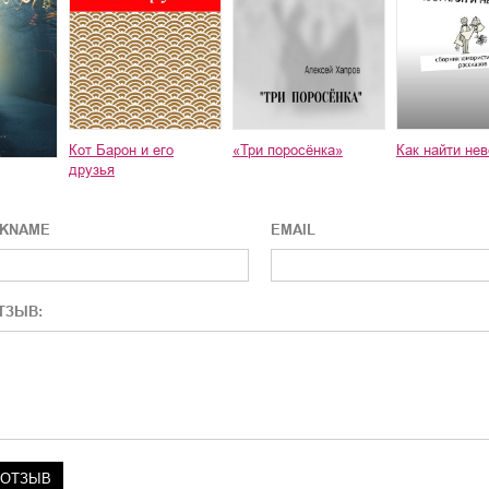
Кот Барон и его
«Три поросёнка»
Как найти нев
друзья
CKNAME
EMAIL
ТЗЫВ: