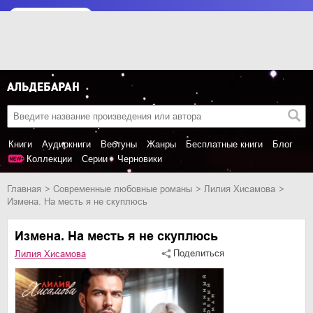
Книги
Аудиокниги
Вебтуны
Жанры
Бесплатные книги
Блог
Коллекции
Серии
Черновики
Главная
современные любовные романы
Лилия Хисамова
Измена. На месть я не скуплюсь
Измена. На месть я не скуплюсь
Поделиться
Лилия Хисамова