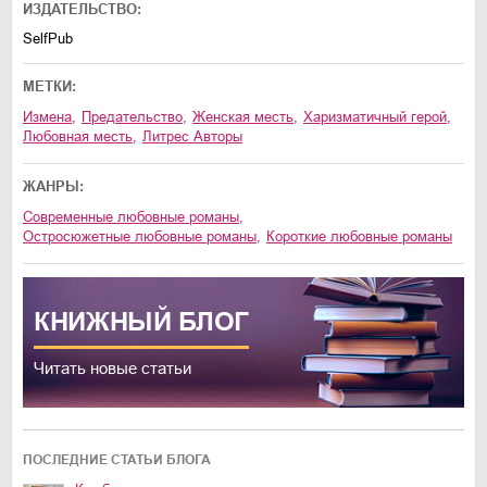
ИЗДАТЕЛЬСТВО:
SelfPub
МЕТКИ:
измена
,
предательство
,
женская месть
,
харизматичный герой
,
любовная месть
,
Литрес Авторы
ЖАНРЫ:
современные любовные романы
,
остросюжетные любовные романы
,
короткие любовные романы
КНИЖНЫЙ
БЛОГ
Читать новые статьи
ПОСЛЕДНИЕ СТАТЬИ БЛОГА