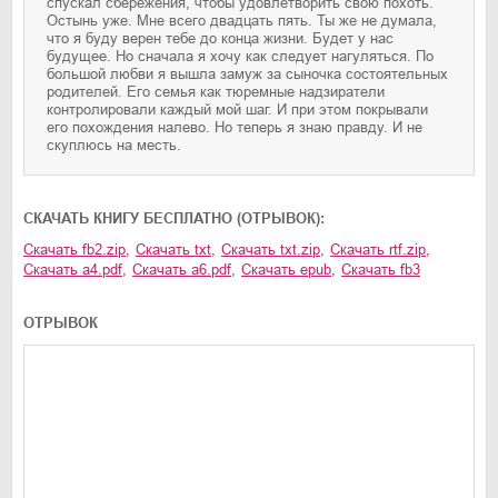
спускал сбережения, чтобы удовлетворить свою похоть.
Остынь уже. Мне всего двадцать пять. Ты же не думала,
что я буду верен тебе до конца жизни. Будет у нас
будущее. Но сначала я хочу как следует нагуляться. По
большой любви я вышла замуж за сыночка состоятельных
родителей. Его семья как тюремные надзиратели
контролировали каждый мой шаг. И при этом покрывали
его похождения налево. Но теперь я знаю правду. И не
скуплюсь на месть.
CКАЧАТЬ КНИГУ БЕСПЛАТНО (ОТРЫВОК):
Скачать
fb2.zip
,
Скачать
txt
,
Скачать
txt.zip
,
Скачать
rtf.zip
,
Скачать
a4.pdf
,
Скачать
a6.pdf
,
Скачать
epub
,
Скачать
fb3
ОТРЫВОК