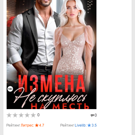
0
0
Рейтинг
Литрес:
4.7
Рейтинг
Livelib:
3.5