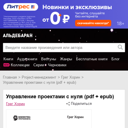
Книги
Аудиокниги
Вебтуны
Жанры
Бесплатные книги
Блог
Коллекции
Серии
Черновики
Главная
project-менеджмент
Грег Хорин
Управление проектами с нуля (pdf + epub)
Управление проектами с нуля (pdf + epub)
Поделиться
Грег Хорин