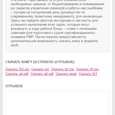
необходимых навыков: от бюджетирования и планирования
до секретов управления командой и работы над ошибками
– лучшее на сегодняшний день руководство по
современному проектному менеджменту для начинающих.
Здесь вы найдете простые инструкции и чек-листы для
успешного выполнения всех задач, которые могут
возникнуть в ходе работы! Бонус – глава с полезными
советами для подготовки к сдаче сертификационного
экзамена PMP. После покупки предоставляется
дополнительная возможность скачать книгу в формате
epub.
CКАЧАТЬ КНИГУ БЕСПЛАТНО (ОТРЫВОК):
Скачать
fb2.zip
,
Скачать
txt
,
Скачать
txt.zip
,
Скачать
rtf.zip
,
Скачать
a4.pdf
,
Скачать
a6.pdf
,
Скачать
epub
,
Скачать
fb3
ОТРЫВОК