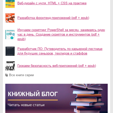
Веб-дизайн с нуля. HTML + CSS на практике
Разработка фронтенд-приложений (pdf + epub)
Изучаем скриптинг PowerShell за месяц, занимаясь один
час в день. Создание скриптов и инструментов (pdf +
epub)
Разработчик ПО: Путеводитель по карьерной лестнице
для будущих сеньоров, техлидов и стаффов
Грокаем безопасность веб-приложений (pdf + epub)
Все книги серии
КНИЖНЫЙ
БЛОГ
Читать новые статьи