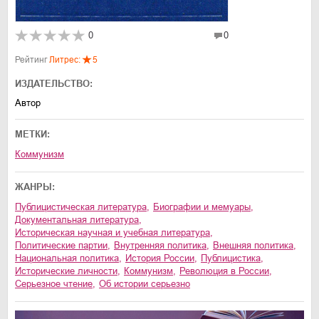
0
0
Рейтинг
Литрес:
5
ИЗДАТЕЛЬСТВО:
Автор
МЕТКИ:
Коммунизм
ЖАНРЫ:
публицистическая литература
,
биографии и мемуары
,
документальная литература
,
историческая научная и учебная литература
,
политические партии
,
внутренняя политика
,
внешняя политика
,
национальная политика
,
история России
,
публицистика
,
исторические личности
,
коммунизм
,
революция в России
,
серьезное чтение
,
об истории серьезно