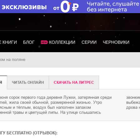
 КНИГИ
БЛОГ
КОЛЛЕКЦИИ
СЕРИИ
ЧЕРНОВИКИ
Дом на поляне
Я
ЧИТАТЬ ОНЛАЙН
CКАЧАТЬ НА ЛИТРЕС
июня сорок первого года деревня Лужки, затерянная среди
олоса детей, которые, несмотря на ранний час, уже
олей, жила своей обычной, размеренной жизнью. Утро
рать, и негромкий стук топора — кто-то из мужиков колол
ясным и тёплым, воздух был наполнен запахом
дрова 
енной травы и цветущей липы. На улице слышались
ИГУ БЕСПЛАТНО (ОТРЫВОК):