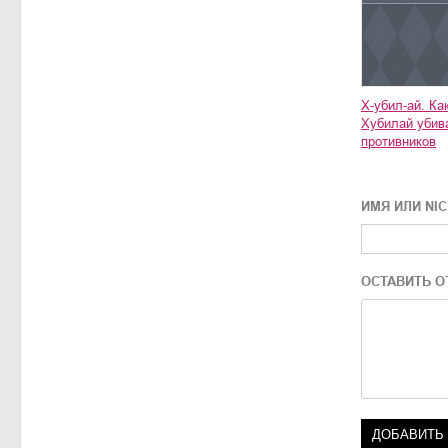
Х-убил-ай. Ка
Хубилай убив
противников
ИМЯ ИЛИ NI
ОСТАВИТЬ О