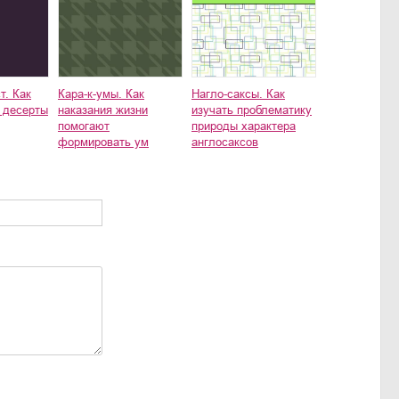
т. Как
Кара-к-умы. Как
Нагло-саксы. Как
 десерты
наказания жизни
изучать проблематику
помогают
природы характера
формировать ум
англосаксов