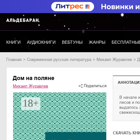
КНИГИ
АУДИОКНИГИ
ВЕБТУНЫ
ЖАНРЫ
БЕСПЛАТНЫЕ
Главная
современная русская литература
Михаил Журавлев
Дом на поляне
АННОТАЦИ
Поделиться
Михаил Журавлев
В начале 
звонкие г
лесов и п
выбежали иг
выдалось 
свежескош
CКАЧАТЬ КН