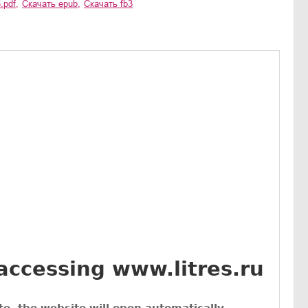
.pdf
,
Скачать
epub
,
Скачать
fb3