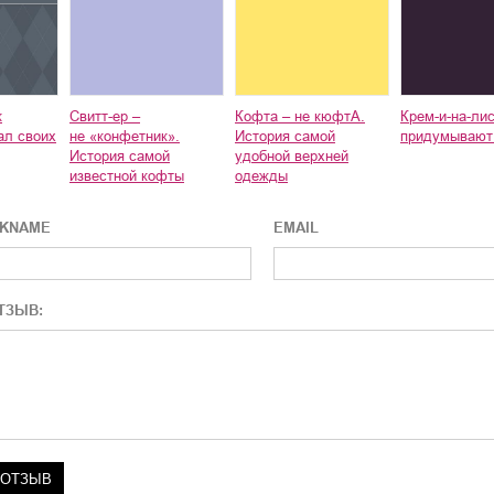
к
Свитт-ер –
Кофта – не кюфтА.
Крем-и-на-лис
ал своих
не «конфетник».
История самой
придумывают
История самой
удобной верхней
известной кофты
одежды
CKNAME
EMAIL
ТЗЫВ: