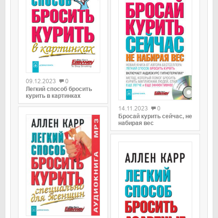
0
09.12.2023
0
Легкий способ бросить
0
курить в картинках
14.11.2023
0
Бросай курить сейчас, не
набирая вес
0