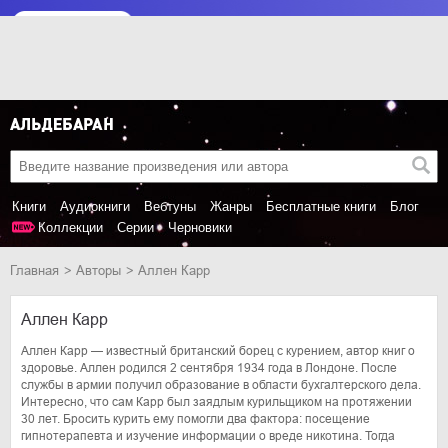
Книги
Аудиокниги
Вебтуны
Жанры
Бесплатные книги
Блог
Коллекции
Серии
Черновики
Главная
Авторы
Аллен Карр
Аллен Карр
Аллен Карр — известный британский борец с курением, автор книг о
здоровье. Аллен родился 2 сентября 1934 года в Лондоне. После
службы в армии получил образование в области бухгалтерского дела.
Интересно, что сам Карр был заядлым курильщиком на протяжении
30 лет. Бросить курить ему помогли два фактора: посещение
гипнотерапевта и изучение информации о вреде никотина. Тогда