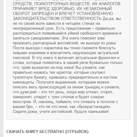
СРЕДСТВ, ПСИХОТРОПНЫХ ВЕЩЕСТВ, ИХ АНАЛОГОВ
ПРИЧИНЯЕТ ВРЕД ЗДОРОВЬЮ, ИХ НЕЗАКОННЫЙ
ОБОРОТ ЗАПРЕЩЕН И ВЛЕЧЕТ УСТАНОВЛЕННУЮ
ЗАКОНОДАТЕЛЬСТВОМ ОТВЕТСТВЕННОСТЬ Да-да, вы
не по своей воле зависли в четырех стенах на
неопределенный срок. Есть предложение – правильно
распорядиться появившейся уймой свободного времени и
заняться саморазвитием. Эта книга поможет вам
прокачать разговорный английский, не выходя из дома.
После выхода с карантина вы точно сможете блеснуть
новыми знаниями и впечатлить окружающих актуальной
лексикой. В эту книгу я включил актуальные фразочки и
слова, которые появились в нашей речи буквально только
что, прям выхватил из-под ножа! Вы узнаете, как
правильно назвать тех идиотов, которые скупают
туалетную бумагу, одевшись предварительно в костюм
химзащиты. Получите выражения, которыми можно
описать весь происходящий за окном трындец и узнаете,
что думсдей – это тот день, когда мир утонет, сгорит,
замерзнет, упадет с трех слонов и будет сожран
монстром. И, наконец, поймете, что плевать в потолок с
вашим бро, – это не что иное, как «брокрастинация».
Сидите дома, учите английский, будьте паиньками!
CКАЧАТЬ КНИГУ БЕСПЛАТНО (ОТРЫВОК):