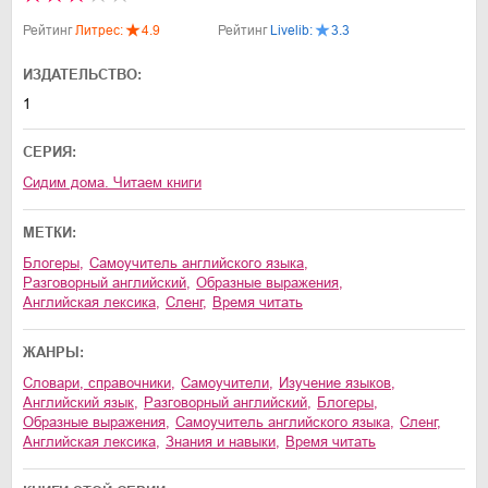
Рейтинг
Литрес:
4.9
Рейтинг
Livelib:
3.3
ИЗДАТЕЛЬСТВО:
1
СЕРИЯ:
Сидим дома. Читаем книги
МЕТКИ:
блогеры
,
самоучитель английского языка
,
разговорный английский
,
образные выражения
,
английская лексика
,
сленг
,
время читать
ЖАНРЫ:
словари, справочники
,
самоучители
,
изучение языков
,
английский язык
,
разговорный английский
,
блогеры
,
образные выражения
,
самоучитель английского языка
,
сленг
,
английская лексика
,
знания и навыки
,
время читать