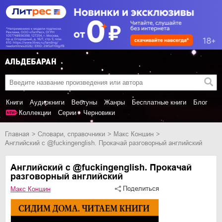
Книги
Аудиокниги
Вебтуны
Жанры
Бесплатные книги
Блог
Коллекции
Серии
Черновики
Главная
словари, справочники
Макс Коншин
Английский с @fuckingenglish. Прокачай разговорный английский
Английский с @fuckingenglish. Прокачай
разговорный английский
Поделиться
Макс Коншин