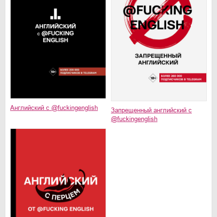
Английский с @fuckingenglish
Запрещенный английский с
@fuckingenglish