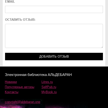
EMAIL
ОСТАВИТЬ ОТЗЫВ:
Электронная библиотека АЛЬДЕБАРАН
Новинки
Litres.ru
Популярные авторы
SelfPub.ru
Контакты
MyBook.ru
copyright@aldebaran.one