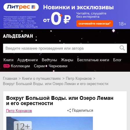
Книги
Аудиокниги
Вебтуны
Жанры
Бесплатные книги
Блог
Коллекции
Серии
Черновики
Главная
книги о путешествиях
Петр Корнаков
Вокруг Большой Воды. или Озеро Леман и его окрестности
Вокруг Большой Воды. или Озеро Леман
и его окрестности
Поделиться
Петр Корнаков