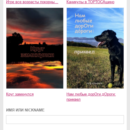
Игре все возрасты покорны…
Каникулы в ТОРТОСАшино
Круг замкнулся
Нам любые дoрОги дOрoги:
приквел
ИМЯ ИЛИ NICKNAME