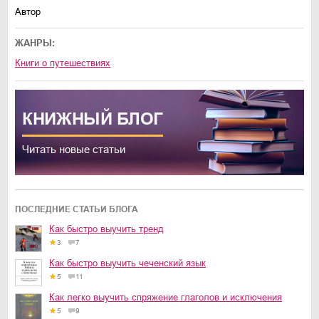
Автор
ЖАНРЫ:
книги о путешествиях
КНИЖНЫЙ
БЛОГ
Читать новые статьи
ПОСЛЕДНИЕ СТАТЬИ БЛОГА
Как быстро выучить тренд
3
7
Как быстро выучить чеченский язык
5
11
Как легко выучить спряжение глаголов и исключения
5
9