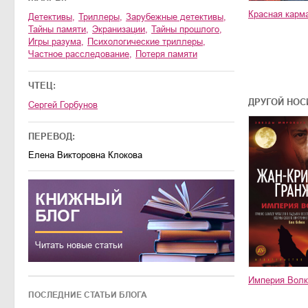
Красная карм
детективы
,
триллеры
,
зарубежные детективы
,
тайны памяти
,
экранизации
,
тайны прошлого
,
игры разума
,
психологические триллеры
,
частное расследование
,
потеря памяти
ЧТЕЦ:
ДРУГОЙ НОС
Сергей Горбунов
ПЕРЕВОД:
Елена Викторовна Клокова
КНИЖНЫЙ
БЛОГ
Читать новые статьи
Империя Волк
ПОСЛЕДНИЕ СТАТЬИ БЛОГА