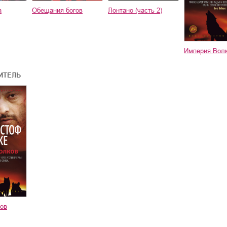
а
Обещания богов
Лонтано (часть 2)
Империя Вол
ИТЕЛЬ
ов