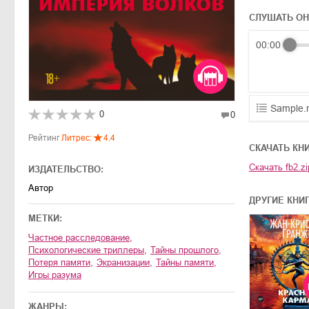
СЛУШАТЬ О
00:00
Sample.
0
0
01.mp3
Рейтинг
Литрес:
4.4
CКАЧАТЬ КН
02.mp3
Скачать
fb2.zi
ИЗДАТЕЛЬСТВО:
03.mp3
Автор
ДРУГИЕ КНИ
МЕТКИ:
частное расследование
,
психологические триллеры
,
тайны прошлого
,
потеря памяти
,
экранизации
,
тайны памяти
,
игры разума
ЖАНРЫ: