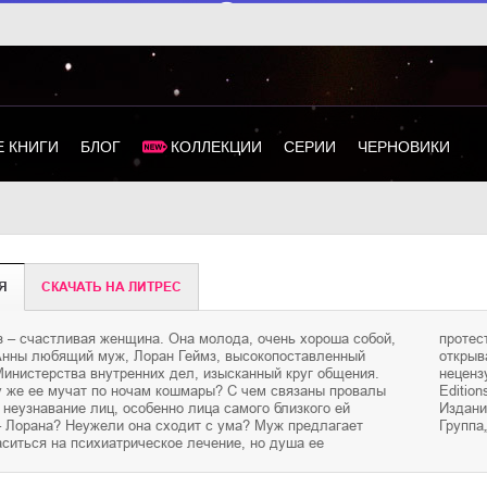
 КНИГИ
БЛОГ
КОЛЛЕКЦИИ
СЕРИИ
ЧЕРНОВИКИ
Я
CКАЧАТЬ НА ЛИТРЕС
з – счастливая женщина. Она молода, очень хороша собой,
ет. И героиня начинает собственное расследование,
 Анны любящий муж, Лоран Геймз, высокопоставленный
щее ей страшные тайны. Фонограмма содержит
Министерства внутренних дел, изысканный круг общения.
ую брань. "Jean Christophe GrangeL’Empire des loups©
у же ее мучат по ночам кошмары? С чем связаны провалы
lbin Michel S. A. – Paris 2003 © Е. Клокова, перевод, 2017©
 неузнавание лиц, особенно лица самого близкого ей
а русском языке, оформление.ООО «Издательская
– Лорана? Неужели она сходит с ума? Муж предлагает
Группа
аситься на психиатрическое лечение, но душа ее