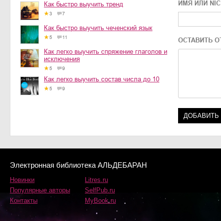
ИМЯ ИЛИ NI
Как быстро выучить тренд
3
7
Как быстро выучить чеченский язык
5
11
ОСТАВИТЬ О
Как легко выучить спряжение глаголов и
исключения
5
9
Как легко выучить состав числа до 10
5
9
Электронная библиотека АЛЬДЕБАРАН
Новинки
Litres.ru
Популярные авторы
SelfPub.ru
Контакты
MyBook.ru