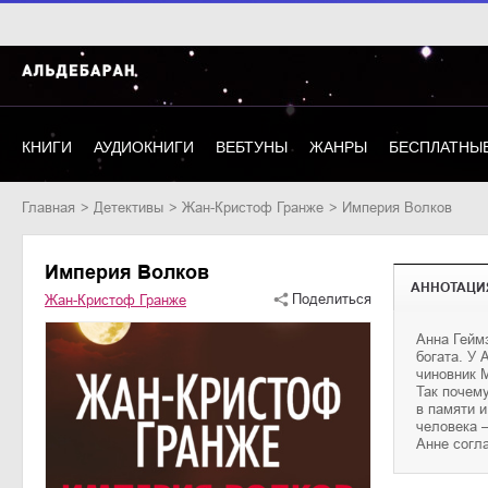
КНИГИ
АУДИОКНИГИ
ВЕБТУНЫ
ЖАНРЫ
БЕСПЛАТНЫЕ
Главная
детективы
Жан-Кристоф Гранже
Империя Волков
Империя Волков
АННОТАЦИ
Поделиться
Жан-Кристоф Гранже
Анна Гейм
протесту
богата. У
открываю
чиновник 
нецензурн
Так почем
Editions A
в памяти и
Издание н
человека 
Анне согл