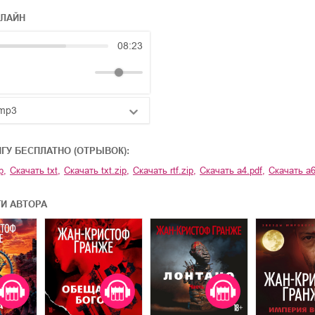
НЛАЙН
08:23
mp3
25:10
ИГУ БЕСПЛАТНО (ОТРЫВОК):
20:50
p
,
Скачать
txt
,
Скачать
txt.zip
,
Скачать
rtf.zip
,
Скачать
a4.pdf
,
Скачать
a6
14:00
ГИ АВТОРА