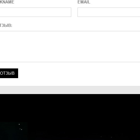
CKNAME
EMAIL
ТЗЫВ: