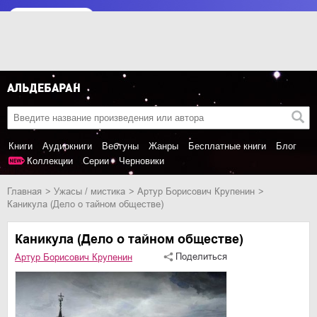
Книги
Аудиокниги
Вебтуны
Жанры
Бесплатные книги
Блог
Коллекции
Серии
Черновики
Главная
ужасы / мистика
Артур Борисович Крупенин
Каникула (Дело о тайном обществе)
Каникула (Дело о тайном обществе)
Поделиться
Артур Борисович Крупенин