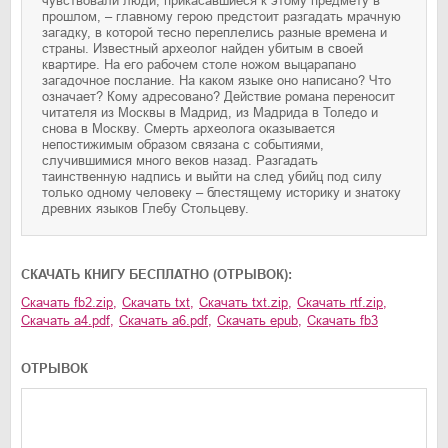
чувствовали люди, прикасавшиеся к этому предмету в
прошлом, – главному герою предстоит разгадать мрачную
загадку, в которой тесно переплелись разные времена и
страны. Известный археолог найден убитым в своей
квартире. На его рабочем столе ножом выцарапано
загадочное послание. На каком языке оно написано? Что
означает? Кому адресовано? Действие романа переносит
читателя из Москвы в Мадрид, из Мадрида в Толедо и
снова в Москву. Смерть археолога оказывается
непостижимым образом связана с событиями,
случившимися много веков назад. Разгадать
таинственную надпись и выйти на след убийц под силу
только одному человеку – блестящему историку и знатоку
древних языков Глебу Стольцеву.
CКАЧАТЬ КНИГУ БЕСПЛАТНО (ОТРЫВОК):
Скачать
fb2.zip
,
Скачать
txt
,
Скачать
txt.zip
,
Скачать
rtf.zip
,
Скачать
a4.pdf
,
Скачать
a6.pdf
,
Скачать
epub
,
Скачать
fb3
ОТРЫВОК