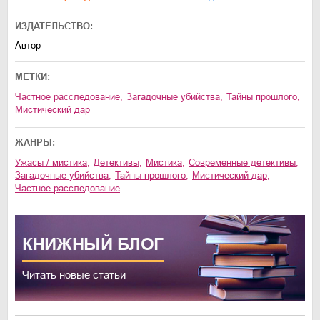
ИЗДАТЕЛЬСТВО:
Автор
МЕТКИ:
частное расследование
,
загадочные убийства
,
тайны прошлого
,
мистический дар
ЖАНРЫ:
ужасы / мистика
,
детективы
,
мистика
,
современные детективы
,
загадочные убийства
,
тайны прошлого
,
мистический дар
,
частное расследование
КНИЖНЫЙ
БЛОГ
Читать новые статьи