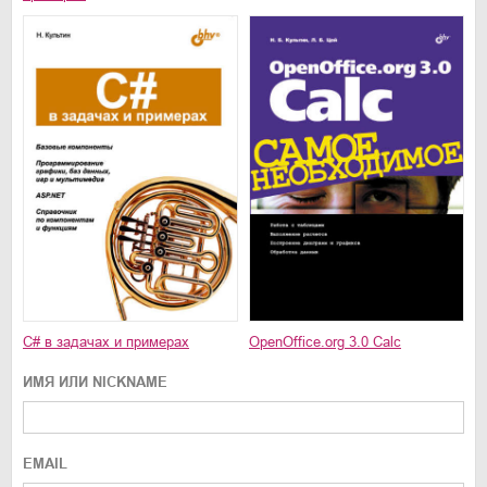
C# в задачах и примерах
OpenOffice.org 3.0 Calc
ИМЯ ИЛИ NICKNAME
EMAIL