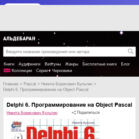
Книги
Аудиокниги
Вебтуны
Жанры
Бесплатные книги
Блог
Коллекции
Серии
Черновики
Главная
Pascal
Никита Борисович Культин
Delphi 6. Программирование на Object Pascal
Delphi 6. Программирование на Object Pascal
Поделиться
Никита Борисович Культин