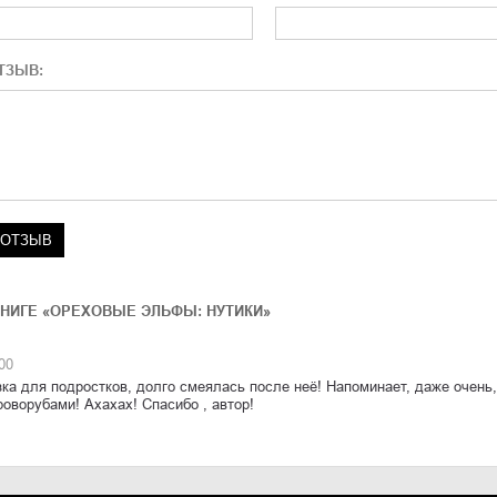
ТЗЫВ:
НИГЕ «ОРЕХОВЫЕ ЭЛЬФЫ: НУТИКИ»
00
ка для подростков, долго смеялась после неё! Напоминает, даже очень
роворубами! Ахахах! Спасибо , автор!