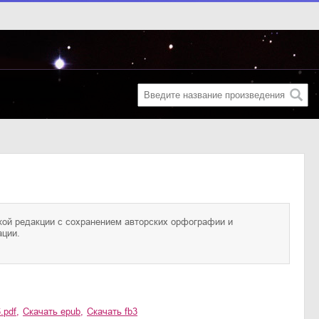
ации.
.pdf
,
Скачать
epub
,
Скачать
fb3