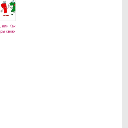
, или Как
фры свою