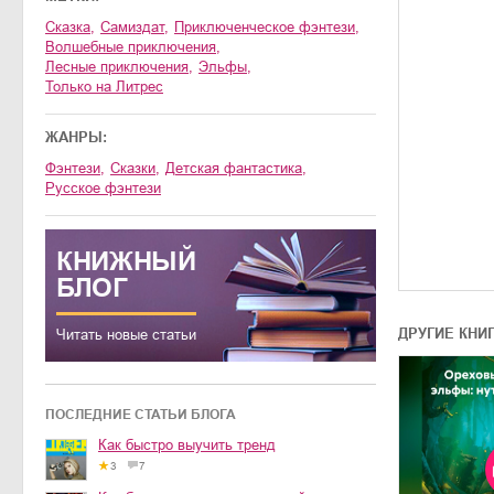
сказка
,
Самиздат
,
приключенческое фэнтези
,
волшебные приключения
,
лесные приключения
,
эльфы
,
только на Литрес
ЖАНРЫ:
фэнтези
,
сказки
,
детская фантастика
,
русское фэнтези
КНИЖНЫЙ
БЛОГ
ДРУГИЕ КНИ
Читать новые статьи
ПОСЛЕДНИЕ СТАТЬИ БЛОГА
Как быстро выучить тренд
3
7