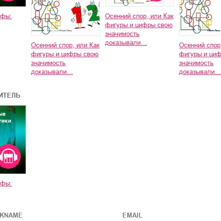
ьфы:
Осенний спор, или Как
фигуры и цифры свою
значимость
доказывали…
Осенний спор, или Как
Осенний спор
фигуры и цифры свою
фигуры и ци
значимость
значимость
доказывали…
доказывали…
ИТЕЛЬ
ьфы:
CKNAME
EMAIL