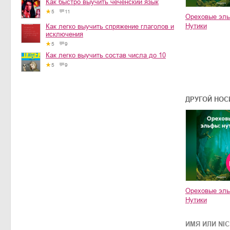
Как быстро выучить чеченский язык
5
11
Ореховые эл
Нутики
Как легко выучить спряжение глаголов и
исключения
5
9
Как легко выучить состав числа до 10
5
9
ДРУГОЙ НОС
Ореховые эл
Нутики
ИМЯ ИЛИ NI