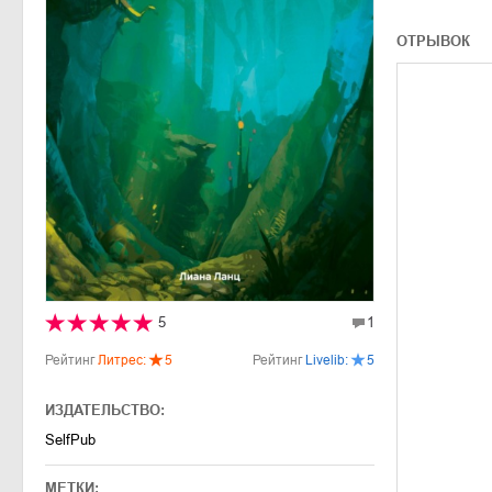
ОТРЫВОК
5
1
Рейтинг
Литрес:
5
Рейтинг
Livelib:
5
ИЗДАТЕЛЬСТВО:
SelfPub
МЕТКИ: