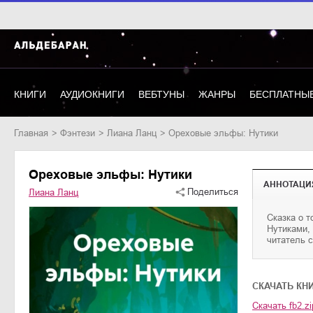
КНИГИ
АУДИОКНИГИ
ВЕБТУНЫ
ЖАНРЫ
БЕСПЛАТНЫЕ
Главная
фэнтези
Лиана Ланц
Ореховые эльфы: Нутики
Ореховые эльфы: Нутики
АННОТАЦИ
Поделиться
Лиана Ланц
Сказка о т
авторской
Нутиками, с медве
читатель смож
CКАЧАТЬ КН
Скачать
fb2.zi