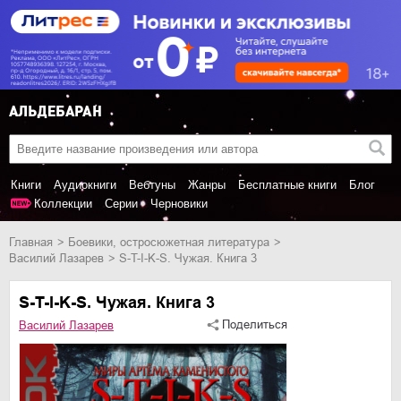
Книги
Аудиокниги
Вебтуны
Жанры
Бесплатные книги
Блог
Коллекции
Серии
Черновики
Главная
боевики, остросюжетная литература
Василий Лазарев
S-T-I-K-S. Чужая. Книга 3
S-T-I-K-S. Чужая. Книга 3
Поделиться
Василий Лазарев