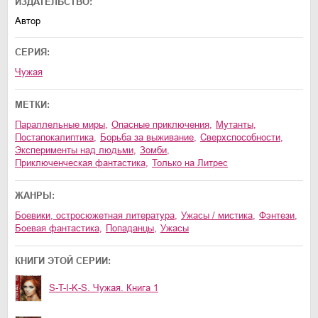
ИЗДАТЕЛЬСТВО:
Автор
СЕРИЯ:
Чужая
МЕТКИ:
параллельные миры
,
опасные приключения
,
мутанты
,
постапокалиптика
,
борьба за выживание
,
сверхспособности
,
эксперименты над людьми
,
зомби
,
приключенческая фантастика
,
только на Литрес
ЖАНРЫ:
боевики, остросюжетная литература
,
ужасы / мистика
,
фэнтези
,
боевая фантастика
,
попаданцы
,
ужасы
КНИГИ ЭТОЙ СЕРИИ:
S-T-I-K-S. Чужая. Книга 1