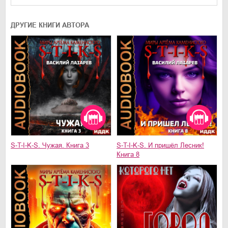
ДРУГИЕ КНИГИ АВТОРА
S-T-I-K-S. Чужая. Книга 3
S-T-I-K-S. И пришёл Лесник!
Книга 8