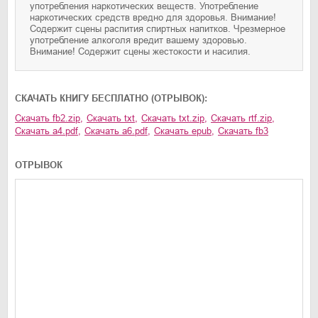
употребления наркотических веществ. Употребление
наркотических средств вредно для здоровья. Внимание!
Содержит сцены распития спиртных напитков. Чрезмерное
употребление алкоголя вредит вашему здоровью.
Внимание! Содержит сцены жестокости и насилия.
CКАЧАТЬ КНИГУ БЕСПЛАТНО (ОТРЫВОК):
Скачать
fb2.zip
,
Скачать
txt
,
Скачать
txt.zip
,
Скачать
rtf.zip
,
Скачать
a4.pdf
,
Скачать
a6.pdf
,
Скачать
epub
,
Скачать
fb3
ОТРЫВОК