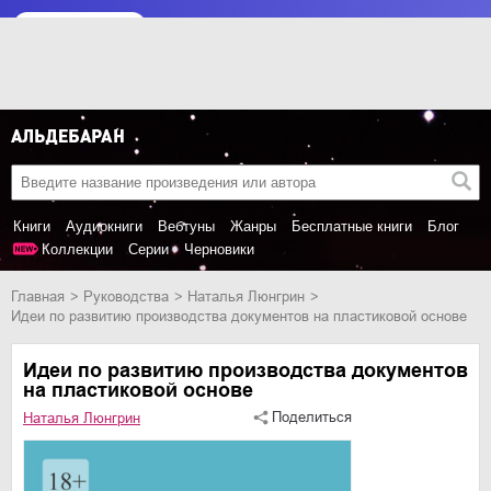
Книги
Аудиокниги
Вебтуны
Жанры
Бесплатные книги
Блог
Коллекции
Серии
Черновики
Главная
руководства
Наталья Люнгрин
Идеи по развитию производства документов на пластиковой основе
Идеи по развитию производства документов
на пластиковой основе
Поделиться
Наталья Люнгрин