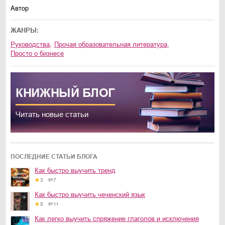
Автор
ЖАНРЫ:
руководства
,
прочая образовательная литература
,
просто о бизнесе
КНИЖНЫЙ
БЛОГ
Читать новые статьи
ПОСЛЕДНИЕ СТАТЬИ БЛОГА
Как быстро выучить тренд
3
7
Как быстро выучить чеченский язык
5
11
Как легко выучить спряжение глаголов и исключения