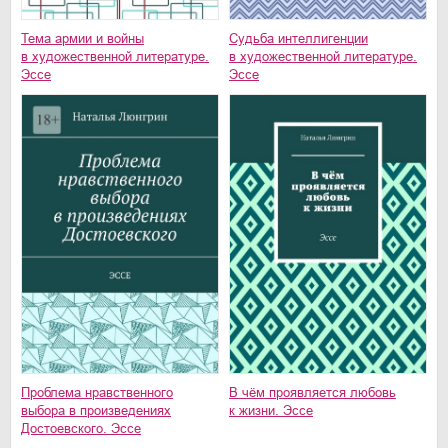
Тема армии и войны
Судьба интеллигенции
в художественной литературе.
в художественной литературе.
Эссе
Эссе
Проблема нравственного
В чём проявляется любовь
выбора в произведениях
к жизни. Эссе
Достоевского. Эссе