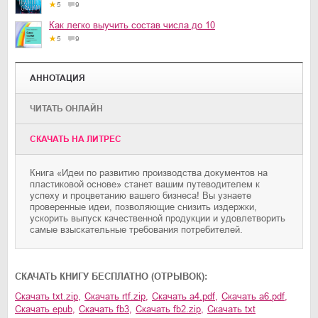
5
9
Как легко выучить состав числа до 10
5
9
АННОТАЦИЯ
ЧИТАТЬ ОНЛАЙН
CКАЧАТЬ НА ЛИТРЕС
Книга «Идеи по развитию производства документов на
пластиковой основе» станет вашим путеводителем к
успеху и процветанию вашего бизнеса! Вы узнаете
проверенные идеи, позволяющие снизить издержки,
ускорить выпуск качественной продукции и удовлетворить
самые взыскательные требования потребителей.
CКАЧАТЬ КНИГУ БЕСПЛАТНО (ОТРЫВОК):
Скачать
txt.zip
,
Скачать
rtf.zip
,
Скачать
a4.pdf
,
Скачать
a6.pdf
,
Скачать
epub
,
Скачать
fb3
,
Скачать
fb2.zip
,
Скачать
txt