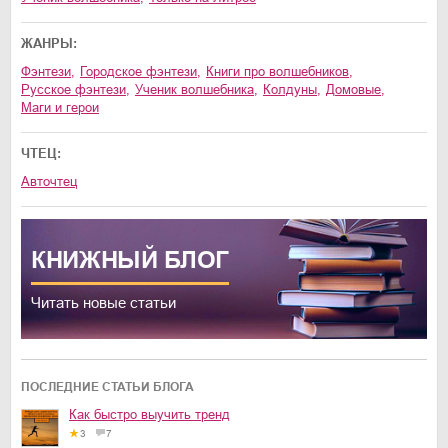
ЖАНРЫ:
фэнтези
,
городское фэнтези
,
книги про волшебников
,
русское фэнтези
,
ученик волшебника
,
колдуны
,
домовые
,
маги и герои
ЧТЕЦ:
Авточтец
КНИЖНЫЙ
БЛОГ
Читать новые статьи
ПОСЛЕДНИЕ СТАТЬИ БЛОГА
Как быстро выучить тренд
3
7