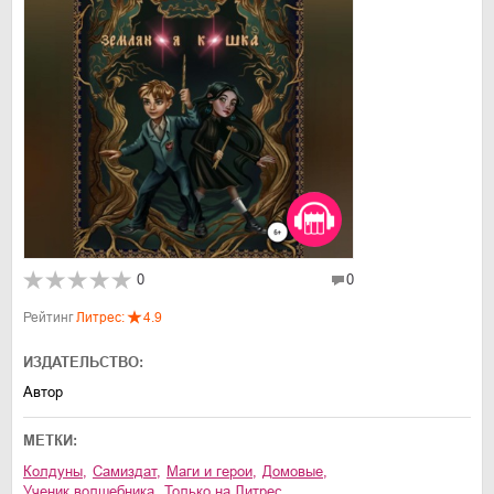
0
0
Рейтинг
Литрес:
4.9
ИЗДАТЕЛЬСТВО:
Автор
МЕТКИ:
колдуны
,
Самиздат
,
маги и герои
,
домовые
,
ученик волшебника
,
Только на Литрес