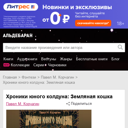
Книги
Аудиокниги
Вебтуны
Жанры
Бесплатные книги
Блог
Коллекции
Серии
Черновики
Главная
фэнтези
Павел М. Корчагин
Хроники юного колдуна: Земляная кошка
Хроники юного колдуна: Земляная кошка
Поделиться
Павел М. Корчагин