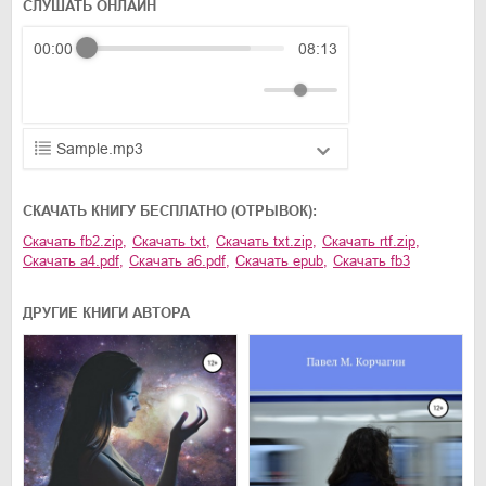
СЛУШАТЬ ОНЛАЙН
00:00
08:13
Sample.mp3
01.mp3
25:10
CКАЧАТЬ КНИГУ БЕСПЛАТНО (ОТРЫВОК):
02.mp3
20:50
Скачать
fb2.zip
,
Скачать
txt
,
Скачать
txt.zip
,
Скачать
rtf.zip
,
Скачать
a4.pdf
,
Скачать
a6.pdf
,
Скачать
epub
,
Скачать
fb3
03.mp3
14:00
ДРУГИЕ КНИГИ АВТОРА