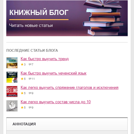
КНИЖНЫЙ
БЛОГ
Читать новые статьи
ПОСЛЕДНИЕ СТАТЬИ БЛОГА
Как быстро выучить тренд
3
7
Как быстро выучить чеченский язык
5
11
Как легко выучить спряжение глаголов и исключения
5
9
Как легко выучить состав числа до 10
5
9
АННОТАЦИЯ