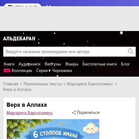
Книги
Аудиокниги
Вебтуны
Жанры
Бесплатные книги
Блог
Коллекции
Серии
Черновики
Главная
религиозные тексты
Маргарита Бартоломеус
Вера в Аллаха
Вера в Аллаха
Поделиться
Маргарита Бартоломеус