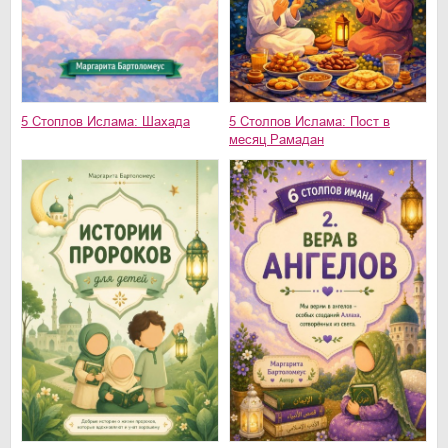
5 Стоплов Ислама: Шахада
5 Столпов Ислама: Пост в
месяц Рамадан