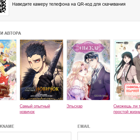
Наведите камеру телефона на QR-код для скачивания
ГИ АВТОРА
Самый опытный
Эльскар
Сможешь ли 
новичок
простой жизн
CKNAME
EMAIL