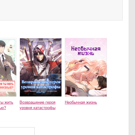
ты жить
Возвращение героя
Необычная жизнь
ью?
уровня катастрофы