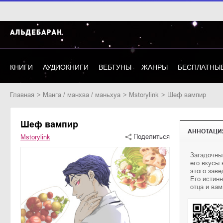
КНИГИ
АУДИОКНИГИ
ВЕБТУНЫ
ЖАНРЫ
БЕСПЛАТНЫЕ
Главная
манга / манхва / маньхуа
Mstorylink
Шеф вампир
Шеф вампир
АННОТАЦИ
Поделиться
Mstorylink
Загадочны
способен 
его вкусы
вкус, кот
этого заве
крови, кот
Его истин
детского 
отца и ва