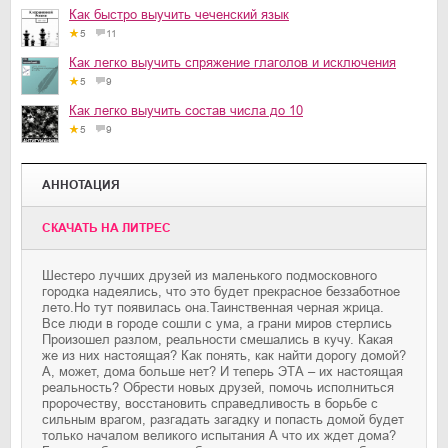
Как быстро выучить чеченский язык
5
11
Как легко выучить спряжение глаголов и исключения
5
9
Как легко выучить состав числа до 10
5
9
АННОТАЦИЯ
CКАЧАТЬ НА ЛИТРЕС
Шестеро лучших друзей из маленького подмосковного
городка надеялись, что это будет прекрасное беззаботное
лето.Но тут появилась она.Таинственная черная жрица.
Все люди в городе сошли с ума, а грани миров стерлись
Произошел разлом, реальности смешались в кучу. Какая
же из них настоящая? Как понять, как найти дорогу домой?
А, может, дома больше нет? И теперь ЭТА – их настоящая
реальность? Обрести новых друзей, помочь исполниться
пророчеству, восстановить справедливость в борьбе с
сильным врагом, разгадать загадку и попасть домой будет
только началом великого испытания А что их ждет дома?