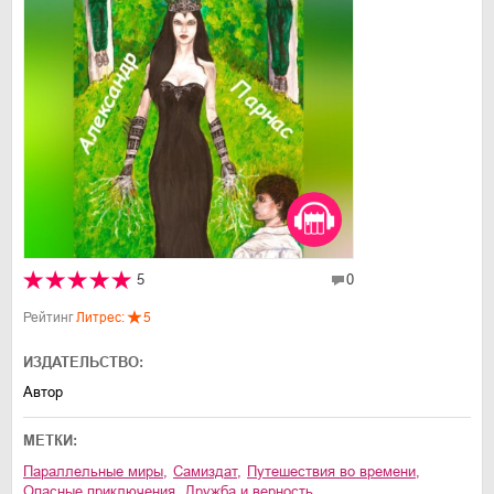
5
0
Рейтинг
Литрес:
5
ИЗДАТЕЛЬСТВО:
Автор
МЕТКИ:
параллельные миры
,
Самиздат
,
путешествия во времени
,
опасные приключения
,
дружба и верность
,