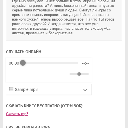
Где мир обезумел, и нет больше в этом мире ни любви, ни
дружбы, ни радости? А лишь бесконечный голод и пустые
серые лица потерявших души людей. Смогут ли игры со
временем помочь исправить ситуацию? Или все станет
намного хуже? Теперь выбор решает всё. На что ТЫ готов
ради своих друзей? И когда кажется, что все уже
потеряно, и надежда умерла, нас спасет только дружба,
чистая, преданная и бескорыстная.
СЛУШАТЬ ОНЛАЙН
00:00
--:--
Sample.mp3
01.mp3
25:10
CКАЧАТЬ КНИГУ БЕСПЛАТНО (ОТРЫВОК):
02.mp3
20:50
Скачать
mp3
03.mp3
14:00
ДРУГИЕ КНИГИ АВТОРА