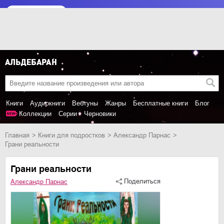
Книги
Аудиокниги
Вебтуны
Жанры
Бесплатные книги
Блог
Коллекции
Серии
Черновики
Главная
книги для подростков
Александр Парнас
Грани реальности
Грани реальности
Поделиться
Александр Парнас