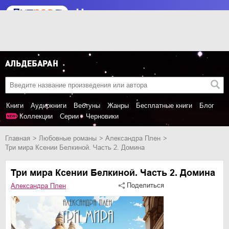
Книги
Аудиокниги
Вебтуны
Жанры
Бесплатные книги
Блог
Коллекции
Серии
Черновики
Главная
любовные романы
Александра Плен
Три мира Ксении Белкиной. Часть 2. Домина
Три мира Ксении Белкиной. Часть 2. Домина
Поделиться
Александра Плен