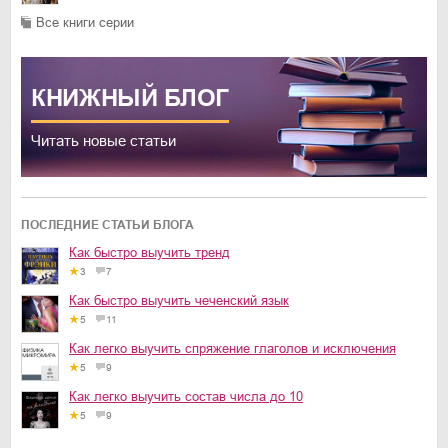
Все книги серии
КНИЖНЫЙ
БЛОГ
Читать новые статьи
ПОСЛЕДНИЕ СТАТЬИ БЛОГА
Как быстро выучить тренд
3
7
Как быстро выучить чеченский язык
5
11
Как легко выучить спряжение глаголов и исключения
5
9
Как легко выучить состав числа до 10
5
9