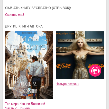
01.mp3
25:10
CКАЧАТЬ КНИГУ БЕСПЛАТНО (ОТРЫВОК):
02.mp3
20:50
Скачать
mp3
03.mp3
14:00
ДРУГИЕ КНИГИ АВТОРА
Четыре встречи
Три мира Ксении Белкиной.
Часть 2. Домина