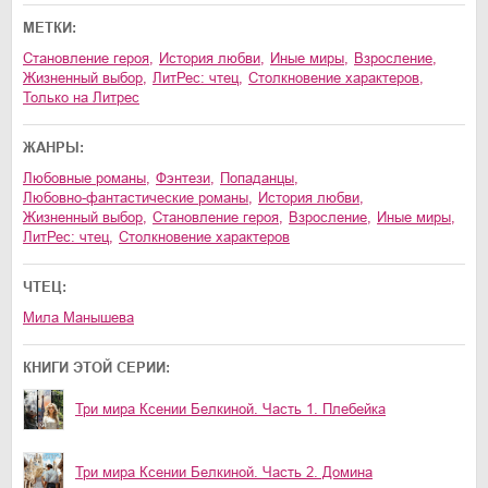
МЕТКИ:
становление героя
,
история любви
,
иные миры
,
взросление
,
жизненный выбор
,
ЛитРес: чтец
,
столкновение характеров
,
только на Литрес
ЖАНРЫ:
любовные романы
,
фэнтези
,
попаданцы
,
любовно-фантастические романы
,
история любви
,
жизненный выбор
,
становление героя
,
взросление
,
иные миры
,
ЛитРес: чтец
,
столкновение характеров
ЧТЕЦ:
Мила Манышева
КНИГИ ЭТОЙ СЕРИИ:
Три мира Ксении Белкиной. Часть 1. Плебейка
Три мира Ксении Белкиной. Часть 2. Домина