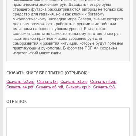
практическим значением рун. Двадцать четыре руны
старшего футарка рассматриваются автором не только как
средство для гадания, но и как ключи к богатому
мифологическому наследию мира Севера, знание которого
даст вам возможность работать с рунами и их тайными
смыслами на более глубоком уровне. Книга также
содержит советы по самостоятельному изготовлению рун,
гадательной практике и использованию рун для
саморазвития и развития интуиции, которые будут полезны
практикующим рунологам. В формате PDF A4 сохранен
издательский макет книги.
CКАЧАТЬ КНИГУ БЕСПЛАТНО (ОТРЫВОК):
Скачать
fb2.zip
,
Скачать
txt
,
Скачать
txt.zip
,
Скачать
rtf.zip
,
Скачать
a4.pdf
,
Скачать
a6.pdf
,
Скачать
epub
,
Скачать
fb3
ОТРЫВОК