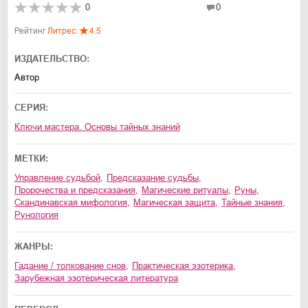
0
0
Рейтинг
Литрес:
4.5
ИЗДАТЕЛЬСТВО:
Автор
СЕРИЯ:
Ключи мастера. Основы тайных знаний
МЕТКИ:
управление судьбой
,
предсказание судьбы
,
пророчества и предсказания
,
магические ритуалы
,
руны
,
скандинавская мифология
,
магическая защита
,
тайные знания
,
рунология
ЖАНРЫ:
гадание / толкование снов
,
практическая эзотерика
,
зарубежная эзотерическая литература