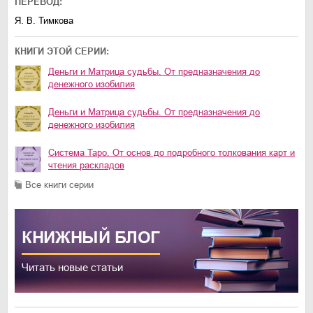
ПЕРЕВОД:
Я. В. Тимкова
КНИГИ ЭТОЙ СЕРИИ:
Деньги и Матрица судьбы. От предназначения до
денежного изобилия
Деньги и Матрица судьбы. От предназначения до
денежного изобилия
Система Таро. От основ до подробного толкования карт и
чтения раскладов
Все книги серии
КНИЖНЫЙ
БЛОГ
Читать новые статьи