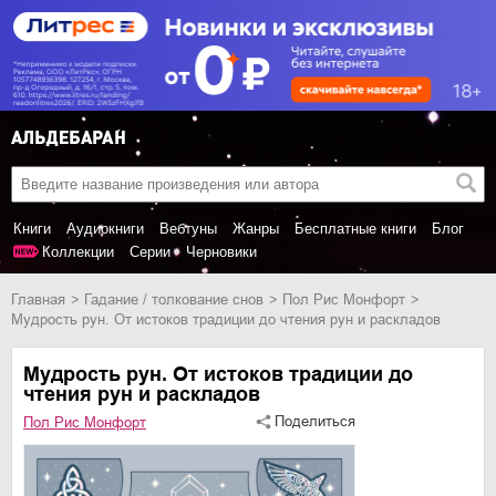
Книги
Аудиокниги
Вебтуны
Жанры
Бесплатные книги
Блог
Коллекции
Серии
Черновики
Главная
гадание / толкование снов
Пол Рис Монфорт
Мудрость рун. От истоков традиции до чтения рун и раскладов
Мудрость рун. От истоков традиции до
чтения рун и раскладов
Поделиться
Пол Рис Монфорт