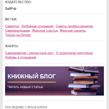
ИЗДАТЕЛЬСТВО:
SelfPub
МЕТКИ:
Самиздат
,
любовные отношения
,
советы профессионалов
,
самореализация
,
женское счастье
,
женские секреты
,
только на Литрес
ЖАНРЫ:
саморазвитие / личностный рост
,
о психологии популярно
,
любовь и отношения
КНИЖНЫЙ
БЛОГ
Читать новые статьи
ПОСЛЕДНИЕ СТАТЬИ БЛОГА