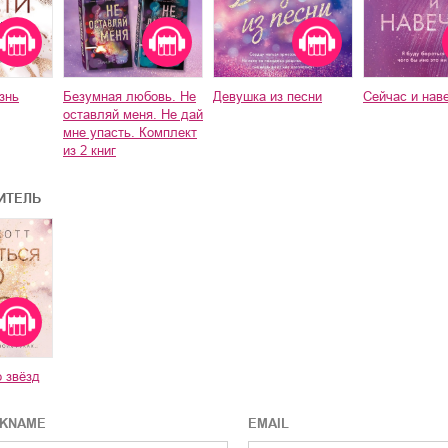
знь
Безумная любовь. Не
Девушка из песни
Сейчас и нав
оставляй меня. Не дай
мне упасть. Комплект
из 2 книг
ИТЕЛЬ
 звёзд
CKNAME
EMAIL