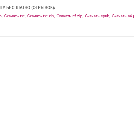
ИГУ БЕСПЛАТНО (ОТРЫВОК):
p
,
Скачать
txt
,
Скачать
txt.zip
,
Скачать
rtf.zip
,
Скачать
epub
,
Скачать
a4.