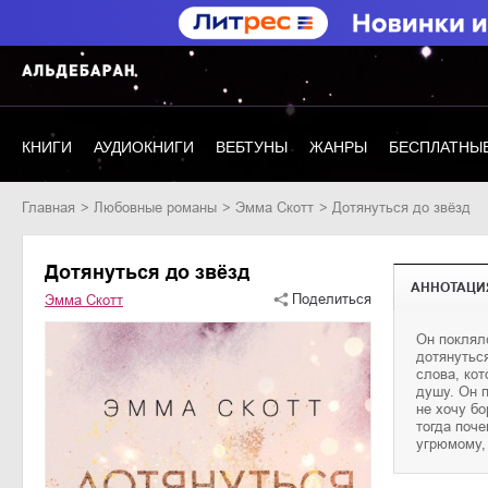
КНИГИ
АУДИОКНИГИ
ВЕБТУНЫ
ЖАНРЫ
БЕСПЛАТНЫЕ
Главная
любовные романы
Эмма Скотт
Дотянуться до звёзд
Дотянуться до звёзд
АННОТАЦИ
Поделиться
Эмма Скотт
Он поклял
Ни один из
дотянуться
нами. Когд
слова, кот
горячую то
душу. Он п
мечтаю, ч
не хочу б
Но что, ес
тогда поч
угрюмому, 