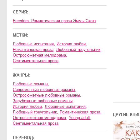
СЕРИЯ:
Freedom. Романтическая проза Эммы Скотт
МЕТКИ:
любовные испытания
,
история любви
,
романтическая проза
,
любовный треугольник
,
остросюжетная мелодрама
,
сентиментальная проза
ЖАНРЫ:
любовные романы
,
современные любовные романы
,
остросюжетные любовные романы
,
зарубежные любовные романы
,
история любви
,
любовные испытания
,
любовный треугольник
,
романтическая проза
,
ДРУГИЕ КНИ
остросюжетная мелодрама
,
young adult
,
сентиментальная проза
ПЕРЕВОД: