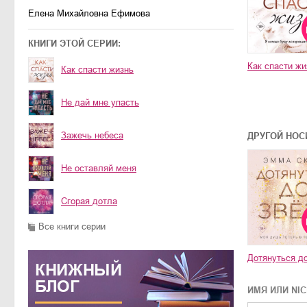
Елена Михайловна Ефимова
КНИГИ ЭТОЙ СЕРИИ:
Как спасти жи
Как спасти жизнь
Не дай мне упасть
Зажечь небеса
ДРУГОЙ НОС
Не оставляй меня
Сгорая дотла
Все книги серии
Дотянуться до
КНИЖНЫЙ
БЛОГ
ИМЯ ИЛИ NI