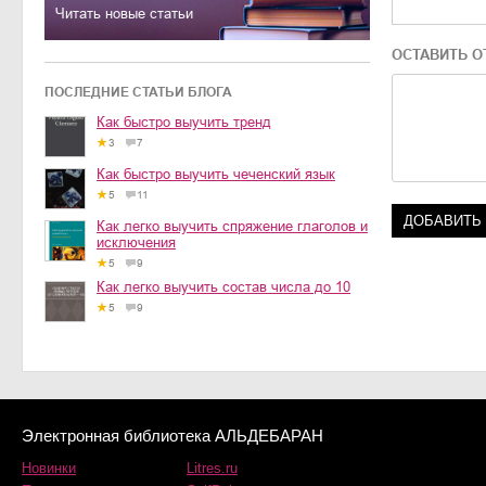
Читать новые статьи
ОСТАВИТЬ О
ПОСЛЕДНИЕ СТАТЬИ БЛОГА
Как быстро выучить тренд
3
7
Как быстро выучить чеченский язык
5
11
Как легко выучить спряжение глаголов и
исключения
5
9
Как легко выучить состав числа до 10
5
9
Электронная библиотека АЛЬДЕБАРАН
Новинки
Litres.ru