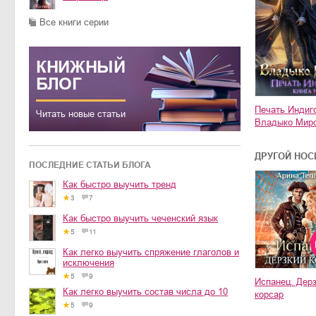
Все книги серии
КНИЖНЫЙ
БЛОГ
Печать Индиг
Читать новые статьи
Владыко Мир
ДРУГОЙ НОС
ПОСЛЕДНИЕ СТАТЬИ БЛОГА
Как быстро выучить тренд
3
7
Как быстро выучить чеченский язык
5
11
Как легко выучить спряжение глаголов и
исключения
5
9
Испанец. Дер
Как легко выучить состав числа до 10
корсар
5
9