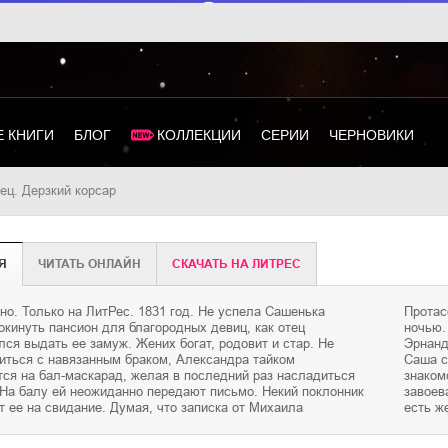
 КНИГИ
БЛОГ
КОЛЛЕКЦИИ
СЕРИИ
ЧЕРНОВИКИ
нец. Дерзкий корсар
Я
ЧИТАТЬ ОНЛАЙН
CКАЧАТЬ НА ЛИТРЕС
но. Только на ЛитРес. 1831 год. Не успела Сашенька
 который ей нравится, девушка идет в усадебный парк
окинуть пансион для благородных девиц, как отец
на встречу приходит другой мужчина — испанский граф
ся выдать ее замуж. Жених богат, родовит и стар. Не
 Мельгар, дерзкий и опасный. Боясь за свою репутацию,
иться с навязанным браком, Александра тайком
т от навязчивого испанца, который жаждет продолжить
тся на бал-маскарад, желая в последний раз насладиться
о. Однако де Мельгар не думает отступать и намерен
 На балу ей неожиданно передают письмо. Некий поклонник
непокорную красавицу, даже несмотря на то, что у нее уже
 ее на свидание. Думая, что записка от Михаила
есть ж