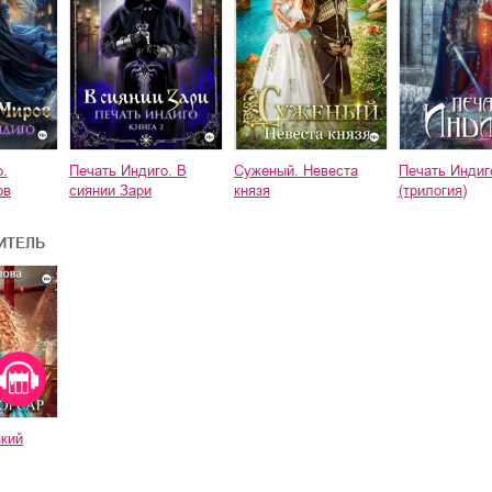
о.
Печать Индиго. В
Суженый. Невеста
Печать Индиг
ов
сиянии Зари
князя
(трилогия)
ИТЕЛЬ
зкий