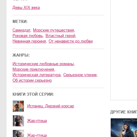
Девы XIX века
МЕТКИ:
Самиздат
,
морские путешествия
,
роковая любовь
,
властный герой
,
невинная героиня
,
от ненависти до любви
ЖАНРЫ:
исторические любовные романы
,
морские приключения
,
историческая литература
,
серьезное чтение
,
об истории серьезно
КНИГИ ЭТОЙ СЕРИИ:
Испанец. Дерзкий корсар
ДРУГИЕ КНИ
Жар-птица
Жар-птица