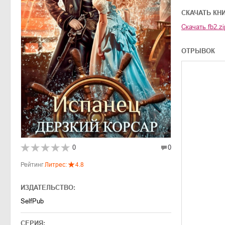
CКАЧАТЬ КН
Скачать
fb2.zi
ОТРЫВОК
0
0
Рейтинг
Литрес:
4.8
ИЗДАТЕЛЬСТВО:
SelfPub
СЕРИЯ: