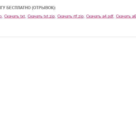
ИГУ БЕСПЛАТНО (ОТРЫВОК):
p
,
Скачать
txt
,
Скачать
txt.zip
,
Скачать
rtf.zip
,
Скачать
a4.pdf
,
Скачать
a6