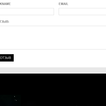
CKNAME
EMAIL
ТЗЫВ: