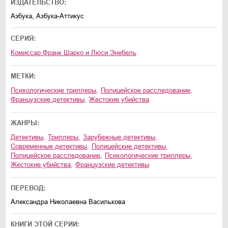
ИЗДАТЕЛЬСТВО:
Азбука, Азбука-Аттикус
СЕРИЯ:
Комиссар Франк Шарко и Люси Энебель
МЕТКИ:
психологические триллеры
,
полицейское расследование
,
французские детективы
,
жестокие убийства
ЖАНРЫ:
детективы
,
триллеры
,
зарубежные детективы
,
современные детективы
,
полицейские детективы
,
полицейское расследование
,
психологические триллеры
,
жестокие убийства
,
французские детективы
ПЕРЕВОД:
Александра Николаевна Василькова
КНИГИ ЭТОЙ СЕРИИ: