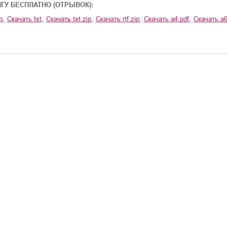
ИГУ БЕСПЛАТНО (ОТРЫВОК):
p
,
Скачать
txt
,
Скачать
txt.zip
,
Скачать
rtf.zip
,
Скачать
a4.pdf
,
Скачать
a6