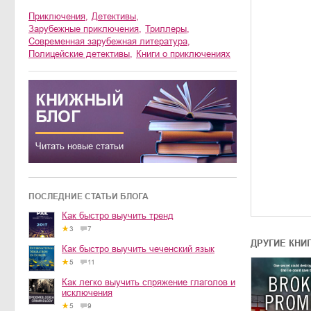
приключения
,
детективы
,
зарубежные приключения
,
триллеры
,
современная зарубежная литература
,
полицейские детективы
,
книги о приключениях
КНИЖНЫЙ
БЛОГ
Читать новые статьи
ПОСЛЕДНИЕ СТАТЬИ БЛОГА
Как быстро выучить тренд
3
7
ДРУГИЕ КНИ
Как быстро выучить чеченский язык
5
11
Как легко выучить спряжение глаголов и
исключения
5
9