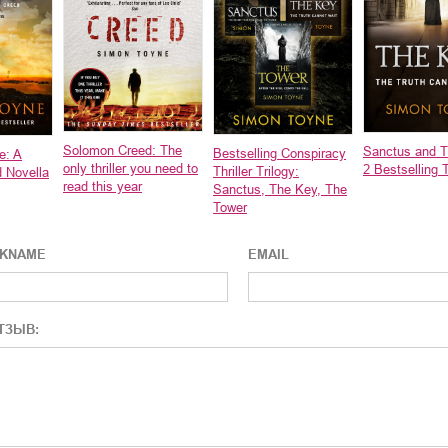
Solomon Creed: The
Sanctus and T
Bestselling Conspiracy
e: A
only thriller you need to
2 Bestselling T
Thriller Trilogy:
 Novella
read this year
Sanctus, The Key, The
Tower
CKNAME
EMAIL
ТЗЫВ: