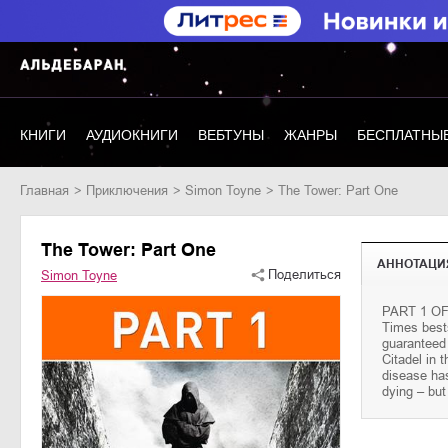
КНИГИ
АУДИОКНИГИ
ВЕБТУНЫ
ЖАНРЫ
БЕСПЛАТНЫЕ
Главная
приключения
Simon Toyne
The Tower: Part One
The Tower: Part One
АННОТАЦИ
Поделиться
Simon Toyne
PART 1 OF 
Adamsen sta
Times bests
soon has fa
guaranteed 
agent Joe 
Citadel in 
investigatio
disease has
beyond all 
dying – but