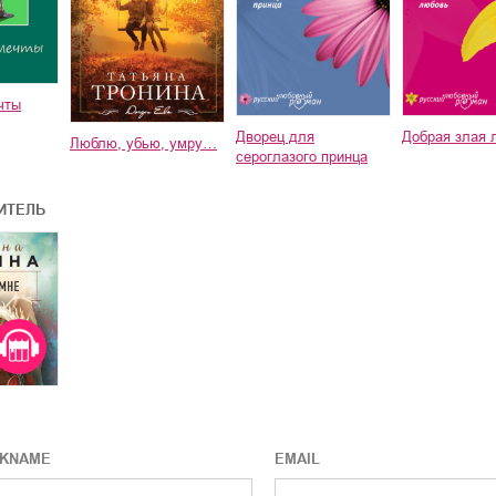
чты
Дворец для
Добрая злая 
Люблю, убью, умру…
сероглазого принца
ИТЕЛЬ
CKNAME
EMAIL