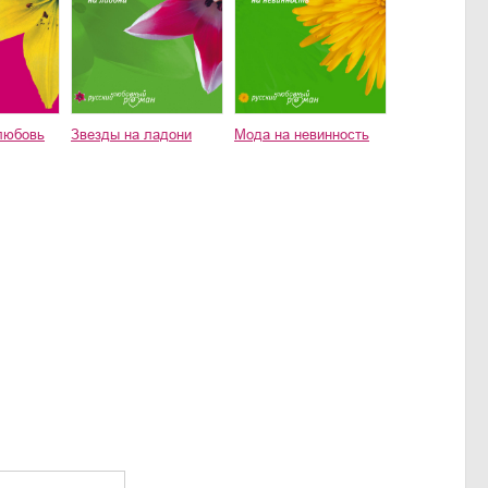
любовь
Звезды на ладони
Мода на невинность