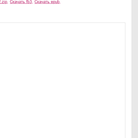
2.zip
,
Скачать
fb3
,
Скачать
epub
,