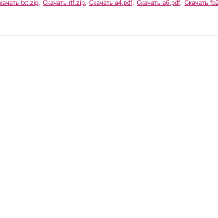
качать
txt.zip
,
Скачать
rtf.zip
,
Скачать
a4.pdf
,
Скачать
a6.pdf
,
Скачать
fb