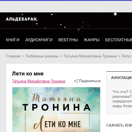
КНИГИ
АУДИОКНИГИ
ВЕБТУНЫ
ЖАНРЫ
БЕСПЛАТНЫЕ
Главная
любовные романы
Татьяна Михайловна Тронина
Лети
Лети ко мне
АННОТАЦИ
Поделиться
Татьяна Михайловна Тронина
Что это? 
современн
реализма?
история для
определит
миры Алек
CКАЧАТЬ КН