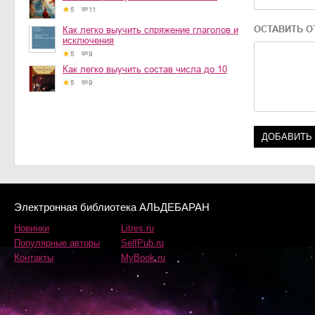
5
11
ОСТАВИТЬ О
Как легко выучить спряжение глаголов и
исключения
5
9
Как легко выучить состав числа до 10
5
9
Электронная библиотека АЛЬДЕБАРАН
Новинки
Litres.ru
Популярные авторы
SelfPub.ru
Контакты
MyBook.ru