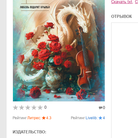
Скачать
txt
,
С
ОТРЫВОК
0
0
Рейтинг
Литрес:
4.3
Рейтинг
Livelib:
4
ИЗДАТЕЛЬСТВО: