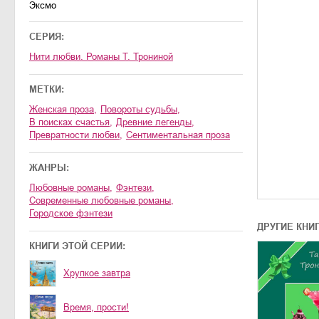
Эксмо
СЕРИЯ:
Нити любви. Романы Т. Трониной
МЕТКИ:
женская проза
,
повороты судьбы
,
в поисках счастья
,
древние легенды
,
превратности любви
,
сентиментальная проза
ЖАНРЫ:
любовные романы
,
фэнтези
,
современные любовные романы
,
городское фэнтези
ДРУГИЕ КНИ
КНИГИ ЭТОЙ СЕРИИ:
Хрупкое завтра
Время, прости!