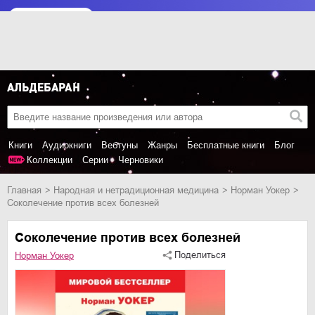
Книги
Аудиокниги
Вебтуны
Жанры
Бесплатные книги
Блог
Коллекции
Серии
Черновики
Главная
народная и нетрадиционная медицина
Норман Уокер
Соколечение против всех болезней
Соколечение против всех болезней
Поделиться
Норман Уокер